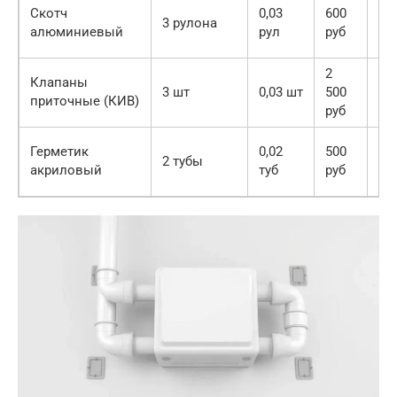
1
Скотч
0,03
600
3 рулона
80
алюминиевый
рул
руб
ру
2
7
Клапаны
3 шт
0,03 шт
500
50
приточные (КИВ)
руб
ру
1
Герметик
0,02
500
2 тубы
00
акриловый
туб
руб
ру