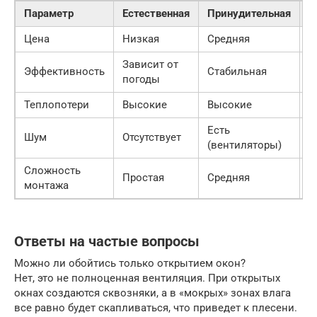
Параметр
Естественная
Принудительная
Р
Цена
Низкая
Средняя
В
Зависит от
Эффективность
Стабильная
М
погоды
Теплопотери
Высокие
Высокие
М
Есть
Шум
Отсутствует
С
(вентиляторы)
Сложность
Простая
Средняя
С
монтажа
Ответы на частые вопросы
Можно ли обойтись только открытием окон?
Нет, это не полноценная вентиляция. При открытых
окнах создаются сквозняки, а в «мокрых» зонах влага
все равно будет скапливаться, что приведет к плесени.