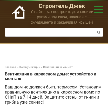
Перейти
Строитель Джек
к
Узнайте, как построить дом своими
контенту
руками под ключ, начиная с
фундамента и заканчивая крышей
Поиск:
Главная
»
Коммуникации
»
Вентиляция и климат
Вентиляция в каркасном доме: устройство и
монтаж
Ваш дом не должен быть термосом! Установим
правильную вентиляцию в каркасном доме по
СНиП за 7-14 дней. Защитите стены от гнили и
грибка уже сейчас!