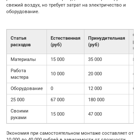
свежий воздух, но требует затрат на электричество и
оборудование.
С
Статья
Естественная
Принудительная
ре
расходов
(руб)
(руб)
(ру
Материалы
15 000
35 000
80 
Работа
10 000
20 000
40 
мастера
Оборудование
0
12 000
60 
25 000
67 000
180 000
Своими
15 000
47 000
140
руками
Экономия при самостоятельном монтаже составляет от
10 000 до 40 000 рублей в зависимости от сложности