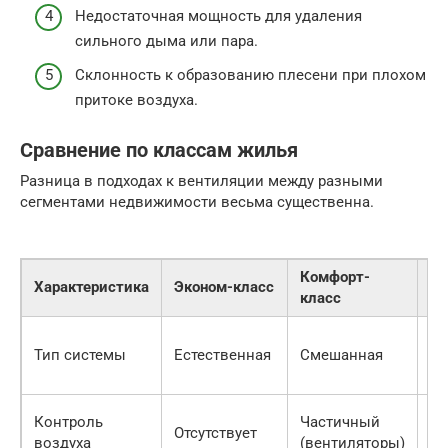
Недостаточная мощность для удаления
сильного дыма или пара.
Склонность к образованию плесени при плохом
притоке воздуха.
Сравнение по классам жилья
Разница в подходах к вентиляции между разными
сегментами недвижимости весьма существенна.
Комфорт-
Характеристика
Эконом-класс
Пр
класс
Пр
Тип системы
Естественная
Смешанная
вы
ре
П
Контроль
Частичный
Отсутствует
ав
воздуха
(вентиляторы)