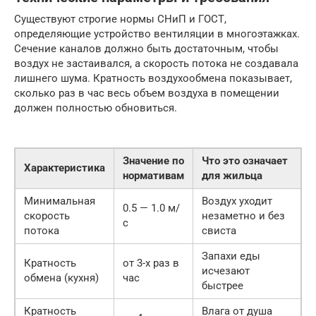
Существуют строгие нормы СНиП и ГОСТ,
определяющие устройство вентиляции в многоэтажках.
Сечение каналов должно быть достаточным, чтобы
воздух не застаивался, а скорость потока не создавала
лишнего шума. Кратность воздухообмена показывает,
сколько раз в час весь объем воздуха в помещении
должен полностью обновиться.
Значение по
Что это означает
Характеристика
нормативам
для жильца
Минимальная
Воздух уходит
0.5 — 1.0 м/
скорость
незаметно и без
с
потока
свиста
Запахи еды
Кратность
от 3-х раз в
исчезают
обмена (кухня)
час
быстрее
Кратность
Влага от душа