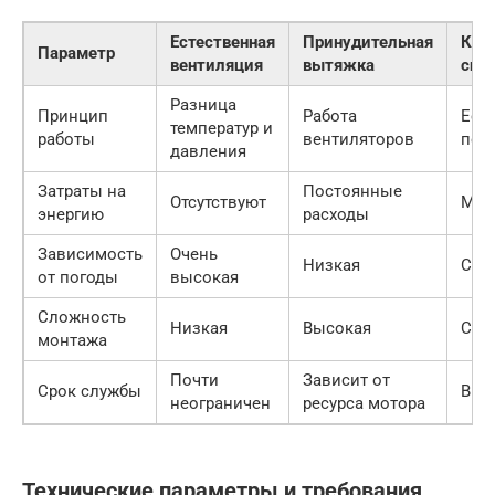
Естественная
Принудительная
Ком
Параметр
вентиляция
вытяжка
сис
Разница
Принцип
Работа
Ест
температур и
работы
вентиляторов
пот
давления
Затраты на
Постоянные
Отсутствуют
Мин
энергию
расходы
Зависимость
Очень
Низкая
Сре
от погоды
высокая
Сложность
Низкая
Высокая
Сре
монтажа
Почти
Зависит от
Срок службы
Выс
неограничен
ресурса мотора
Технические параметры и требования