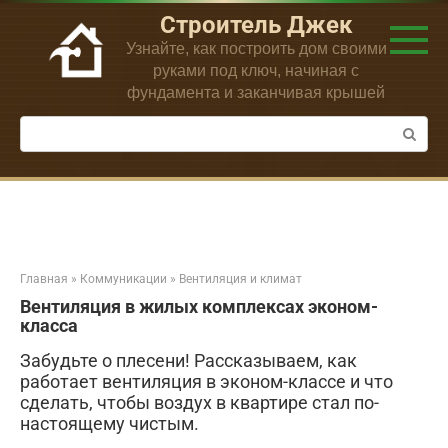
Перейти
Строитель Джек
к
Узнайте, как построить дом своими
контенту
руками под ключ, начиная с
фундамента и заканчивая крышей
Поиск:
Главная
»
Коммуникации
»
Вентиляция и климат
Вентиляция в жилых комплексах эконом-
класса
Забудьте о плесени! Рассказываем, как
работает вентиляция в эконом-классе и что
сделать, чтобы воздух в квартире стал по-
настоящему чистым.