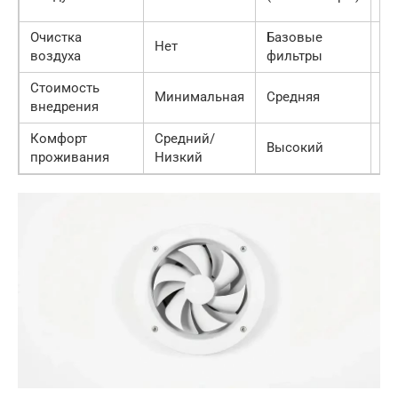
ко
Очистка
Базовые
Мн
Нет
воздуха
фильтры
фи
Стоимость
Минимальная
Средняя
Оч
внедрения
Комфорт
Средний/
Высокий
М
проживания
Низкий