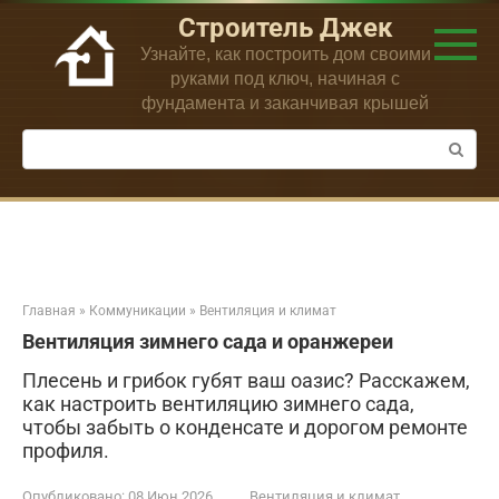
Перейти
Строитель Джек
к
Узнайте, как построить дом своими
контенту
руками под ключ, начиная с
фундамента и заканчивая крышей
Поиск:
Главная
»
Коммуникации
»
Вентиляция и климат
Вентиляция зимнего сада и оранжереи
Плесень и грибок губят ваш оазис? Расскажем,
как настроить вентиляцию зимнего сада,
чтобы забыть о конденсате и дорогом ремонте
профиля.
Опубликовано:
08 Июн 2026
Вентиляция и климат