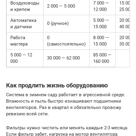
Воздуховоды
7 000 —
15 000 
2 000 — 5 000
и крепеж
12 000
25 000
Автоматика
5 000 —
20 000 
0 (ручное)
и датчики
15 000
40 000
Работа
0
8 000 —
20 000 
мастера
(самостоятельно)
15 000
35 000
5 000 — 12
85 000 —
30 000 — 62 000
000
160 000
Как продлить жизнь оборудованию
Система в зимнем саду работает в агрессивной среде.
Влажность и пыль быстро изнашивают подшипники
вентиляторов. Раз в квартал я обязательно провожу
ревизию всей сети.
Фильтры нужно чистить или менять каждые 2-3 месяца.
Если фильтр забит, нагрузка на мотор вентилятора