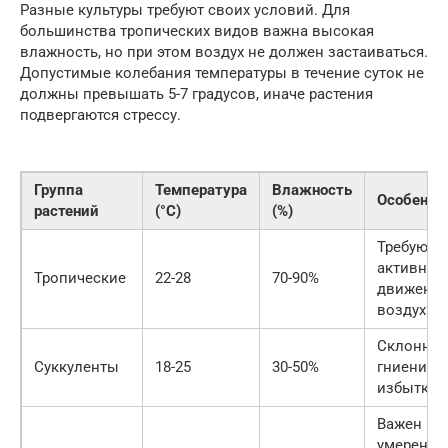
Разные культуры требуют своих условий. Для
большинства тропических видов важна высокая
влажность, но при этом воздух не должен застаиваться.
Допустимые колебания температуры в течение суток не
должны превышать 5-7 градусов, иначе растения
подвергаются стрессу.
Группа
Температура
Влажность
Особенно
растений
(°C)
(%)
Требуют
активног
Тропические
22-28
70-90%
движени
воздуха
Склонны 
Суккуленты
18-25
30-50%
гниению 
избытке 
Важен
умеренн