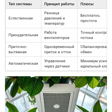
Тип системы
Принцип работы
Плюсы
Разница
Бесплатно,
Естественная
давлений и
простота
температур
Работа
Точный контроль
Принудительная
вентиляторов
потока
Приточно-
Одновременный
Сбалансированн
вытяжная
приток и отток
обмен
Управление
Минимум усилий
Автоматическая
через датчики
идеальный клим