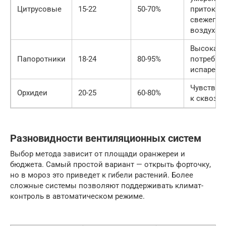
Цитрусовые
15-22
50-70%
приток
свежего
воздуха
Высокая
Папоротники
18-24
80-95%
потребно
испарени
Чувствит
Орхидеи
20-25
60-80%
к сквозн
Разновидности вентиляционных систем
Выбор метода зависит от площади оранжереи и
бюджета. Самый простой вариант — открыть форточку,
но в мороз это приведет к гибели растений. Более
сложные системы позволяют поддерживать климат-
контроль в автоматическом режиме.