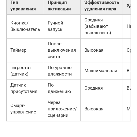
Тип
Принцип
Эффективность
Удоб
управления
активации
удаления пара
Средняя
Кнопка/
Ручной
(забывают
Низ
Выключатель
запуск
выключить)
После
Таймер
выключения
Высокая
Сре
света
Гигростат
По уровню
Максимальная
Выс
(датчик)
влажности
Датчик
По
Средняя
Выс
присутствия
движению
Через
Смарт-
приложение/
Высокая
Мак
управление
сценарии