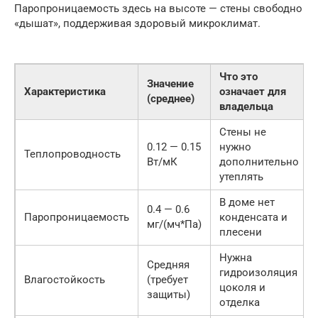
Паропроницаемость здесь на высоте — стены свободно
«дышат», поддерживая здоровый микроклимат.
Что это
Значение
Характеристика
означает для
(среднее)
владельца
Стены не
0.12 — 0.15
нужно
Теплопроводность
Вт/мК
дополнительно
утеплять
В доме нет
0.4 — 0.6
Паропроницаемость
конденсата и
мг/(мч*Па)
плесени
Нужна
Средняя
гидроизоляция
Влагостойкость
(требует
цоколя и
защиты)
отделка