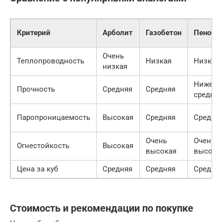
Критерий
Арболит
Газобетон
Пенобе
Очень
Теплопроводность
Низкая
Низкая
низкая
Ниже
Прочность
Средняя
Средняя
средне
Паропроницаемость
Высокая
Средняя
Средня
Очень
Очень
Огнестойкость
Высокая
высокая
высока
Цена за куб
Средняя
Средняя
Средня
Стоимость и рекомендации по покупке