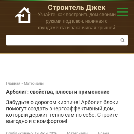
Перейти
Строитель Джек
к
Узнайте, как построить дом своими
контенту
руками под ключ, начиная с
фундамента и заканчивая крышей
Поиск:
Главная
»
Материалы
Арболит: свойства, плюсы и применение
Забудьте о дорогом кирпиче! Арболит блоки
помогут создать энергоэффективный дом,
который держит тепло сам по себе. Стройте
выгодно и с комфортом!
Опубликовано:
19 Июн 2026
Материалы
Елена