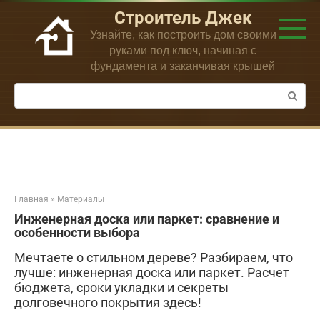
Перейти
Строитель Джек
к
Узнайте, как построить дом своими
контенту
руками под ключ, начиная с
фундамента и заканчивая крышей
Поиск:
Главная
»
Материалы
Инженерная доска или паркет: сравнение и
особенности выбора
Мечтаете о стильном дереве? Разбираем, что
лучше: инженерная доска или паркет. Расчет
бюджета, сроки укладки и секреты
долговечного покрытия здесь!