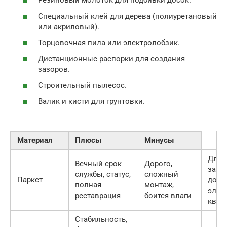
Резиновый молоток для подбивки досок.
Специальный клей для дерева (полиуретановый
или акриловый).
Торцовочная пила или электролобзик.
Дистанционные распорки для создания
зазоров.
Строительный пылесос.
Валик и кисти для грунтовки.
Материал
Плюсы
Минусы
Для
Вечный срок
Дорого,
заго
службы, статус,
сложный
Паркет
домо
полная
монтаж,
элит
реставрация
боится влаги
квар
Стабильность,