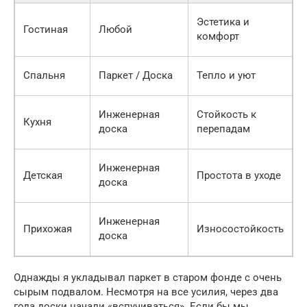
У
Эстетика и
Гостиная
Любой
«
комфорт
д
Спальня
Паркет / Доска
Тепло и уют
Т
Инженерная
Стойкость к
Кухня
доска
перепадам
п
В
Инженерная
Детская
Простота в уходе
м
доска
м
О
Инженерная
Прихожая
Износостойкость
к
доска
д
Однажды я укладывал паркет в старом фонде с очень
сырым подвалом. Несмотря на все усилия, через два
года доски начали «вспучиваться». Если бы мы