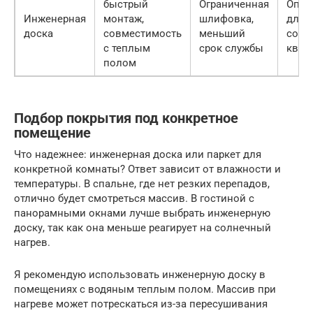
быстрый
Ограниченная
Опти
Инженерная
монтаж,
шлифовка,
для
доска
совместимость
меньший
совр
с теплым
срок службы
квар
полом
Подбор покрытия под конкретное
помещение
Что надежнее: инженерная доска или паркет для
конкретной комнаты? Ответ зависит от влажности и
температуры. В спальне, где нет резких перепадов,
отлично будет смотреться массив. В гостиной с
панорамными окнами лучше выбрать инженерную
доску, так как она меньше реагирует на солнечный
нагрев.
Я рекомендую использовать инженерную доску в
помещениях с водяным теплым полом. Массив при
нагреве может потрескаться из-за пересушивания