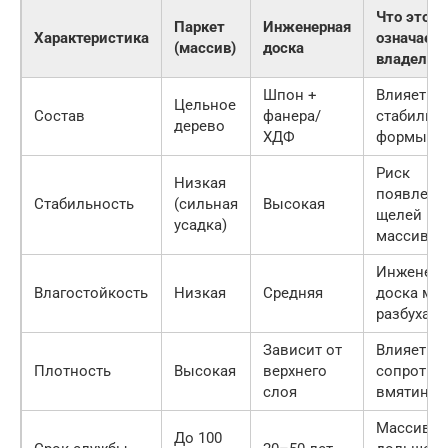
Что это
Паркет
Инженерная
Характеристика
означает 
(массив)
доска
владельц
Шпон +
Влияет на
Цельное
Состав
фанера/
стабильн
дерево
ХДФ
формы
Риск
Низкая
появлени
Стабильность
(сильная
Высокая
щелей в
усадка)
массиве
Инженерн
Влагостойкость
Низкая
Средняя
доска ме
разбухает
Зависит от
Влияет на
Плотность
Высокая
верхнего
сопротив
слоя
вмятинам
Массив с
До 100