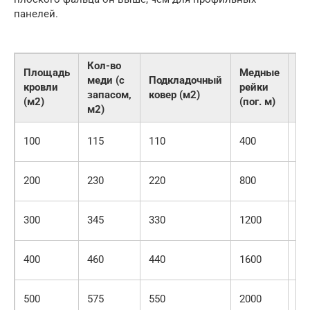
панелей.
Кол-во
Пр
Площадь
Медные
меди (с
Подкладочный
ст
кровли
рейки
запасом,
ковер (м2)
ма
(м2)
(пог. м)
м2)
(р
90
100
115
110
400
50
1 
200
230
220
800
3 
2 
300
345
330
1200
4 
3 
400
460
440
1600
6 
4 
500
575
550
2000
7 