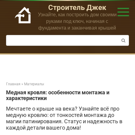
Перейти
Строитель Джек
к
Узнайте, как построить дом своими
контенту
руками под ключ, начиная с
фундамента и заканчивая крышей
Поиск:
Главная
»
Материалы
Медная кровля: особенности монтажа и
характеристики
Мечтаете о крыше на века? Узнайте всё про
медную кровлю: от тонкостей монтажа до
магии патинирования. Статус и надежность в
каждой детали вашего дома!