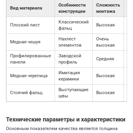
Особенности
Сложность
Вид материала
Ст
конструкции
монтажа
Классический
Кл
Плоский лист
Высокая
фальц
Ба
Нахлест
Очень
Го
Медная чешуя
элементов
высокая
Ре
Профилированные
Заводской
Со
Средняя
панели
профиль
Ха
Имитация
Медная черепица
Высокая
Ка
керамики
Выступающие
Ин
Стоячий фальц
Высокая
швы
Мо
Технические параметры и характеристики
Основным показателем качества является толщина