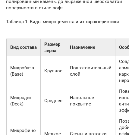
полированный камень, до выраженной шероховатой
поверхности в стиле лофт.
Таблица 1. Виды микроцемента и их характеристики
Размер
Вид состава
Назначение
Особен
зерна
Создае
Микробаза
Подготовительный
армир
Крупное
(Base)
слой
каркас
неровн
Повыш
Микродек
Напольное
износо
Среднее
(Deck)
покрытие
антиск
эффект
Позвол
добить
Микрофино
Мелкое
Стены и потолки
эффект