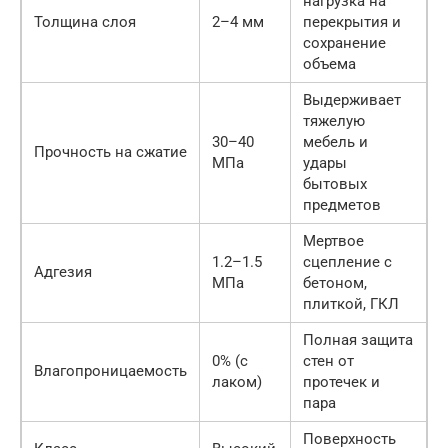
нагрузка на
Толщина слоя
2–4 мм
перекрытия и
сохранение
объема
Выдерживает
тяжелую
30–40
мебель и
Прочность на сжатие
МПа
удары
бытовых
предметов
Мертвое
1.2–1.5
сцепление с
Адгезия
МПа
бетоном,
плиткой, ГКЛ
Полная защита
0% (с
стен от
Влагопроницаемость
лаком)
протечек и
пара
Поверхность