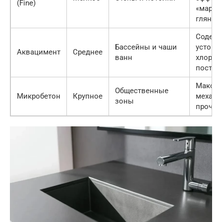
(Fine)
«мармо
глянца
Содерж
Бассейны и чаши
устойч
Аквацимент
Среднее
ванн
хлору и
постоя
Макси
Общественные
Микробетон
Крупное
механи
зоны
прочно