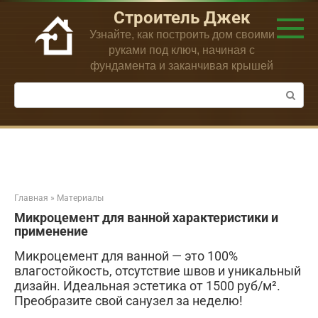
Перейти
Строитель Джек
к
Узнайте, как построить дом своими
контенту
руками под ключ, начиная с
фундамента и заканчивая крышей
Поиск:
Главная
»
Материалы
Микроцемент для ванной характеристики и
применение
Микроцемент для ванной — это 100%
влагостойкость, отсутствие швов и уникальный
дизайн. Идеальная эстетика от 1500 руб/м².
Преобразите свой санузел за неделю!