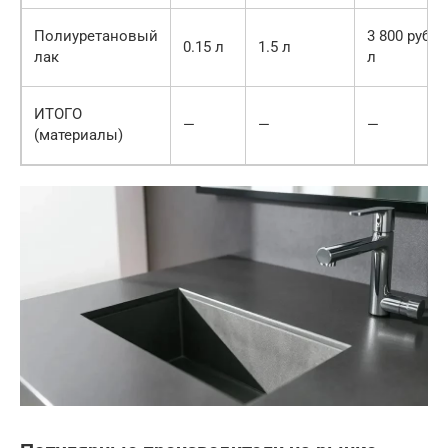
Полиуретановый
3 800 руб./
0.15 л
1.5 л
лак
л
ИТОГО
—
—
—
(материалы)