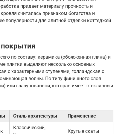
бработка придает материалу прочность и
 кровля считалась признаком богатства и
в ее популярности для элитной отделки коттеджей
 покрытия
его по составу: керамика (обожженная глина) и
рме плитки выделяют несколько основных
ая с характерными ступенями, голландская с
поминающая волны. По типу финишного слоя
й) или глазурованной, которая имеет стеклянный
мы
Стиль архитектуры
Применение
Классический,
ок
Крутые скаты