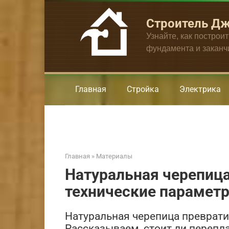
Перейти
к
Строитель Д
контенту
Узнайте, как построи
фундамента и закан
Главная
Стройка
Электрика
Главная
»
Материалы
Натуральная черепица
технические парамет
Натуральная черепица преврати
Рассказываем, стоит ли перепл