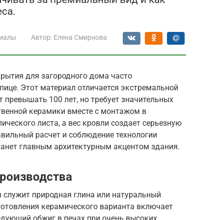
са.
иалы
Автор:
Елена Смирнова
рытия для загородного дома часто
пице. Этот материал отличается экстремальной
 превышать 100 лет, но требует значительных
твенной керамики вместе с монтажом в
ического листа, а вес кровли создает серьезную
авильный расчет и соблюдение технологии
танет главным архитектурным акцентом здания.
производства
я служит природная глина или натуральный
зготовления керамического варианта включает
едующий обжиг в печах при очень высоких