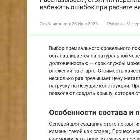
избежать ошибок при расчете ве
Опубликовано:
23 Июн 2026
Рубрика:
Матер
Выбор премиального кровельного пок
останавливается на натуральной чере
долговечностью — срок службы может
вложений на старте. Стоимость качес
несколько раз превышает цену металл
нагрузку на несущие конструкции. Пр
позволяют создать крышу, которая с
Особенности состава и 
Основой для создания этого покрыти
камень, такой как сланец. Процесс и
формовку заготовок, их сушку и посл