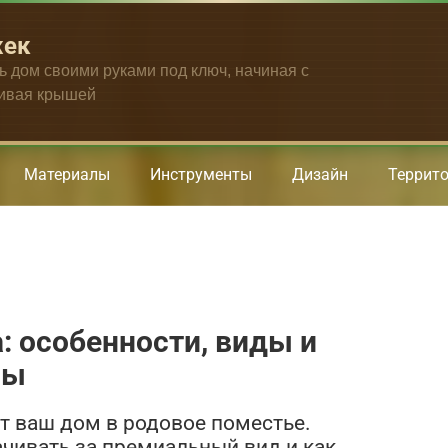
жек
ть дом своими руками под ключ, начиная с
чивая крышей
Материалы
Инструменты
Дизайн
Террит
: особенности, виды и
ры
т ваш дом в родовое поместье.
ачивать за премиальный вид и как