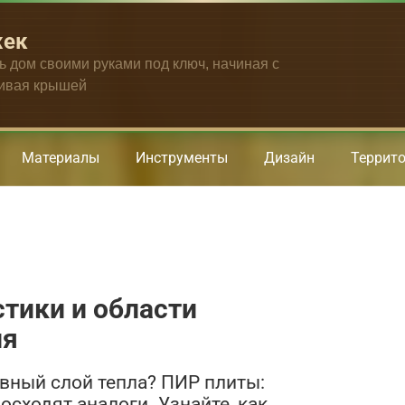
жек
ть дом своими руками под ключ, начиная с
чивая крышей
Материалы
Инструменты
Дизайн
Террит
тики и области
ля
ивный слой тепла? ПИР плиты:
осходят аналоги. Узнайте, как