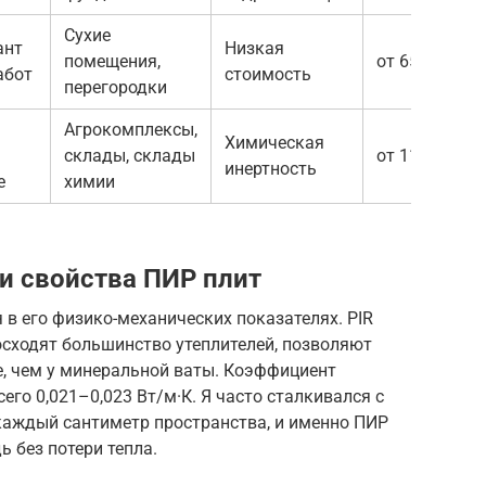
Сухие
ант
Низкая
помещения,
от 650
абот
стоимость
перегородки
Агрокомплексы,
Химическая
склады, склады
от 1100
инертность
е
химии
и свойства ПИР плит
 в его физико-механических показателях. PIR
осходят большинство утеплителей, позволяют
ше, чем у минеральной ваты. Коэффициент
его 0,021–0,023 Вт/м·К. Я часто сталкивался с
 каждый сантиметр пространства, и именно ПИР
 без потери тепла.