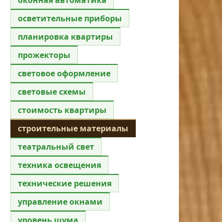
осветительные приборы
планировка квартиры
прожекторы
световое оформление
световые схемы
стоимость квартиры
строительные материалы
театральный свет
техника освещения
технические решения
управление окнами
уровень шума