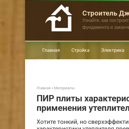
Перейти
к
Строитель Д
контенту
Узнайте, как построи
фундамента и закан
Главная
Стройка
Электрика
Главная
»
Материалы
ПИР плиты характерис
применения утеплите
Хотите тонкий, но сверхэффект
характеристики утеплителя прев