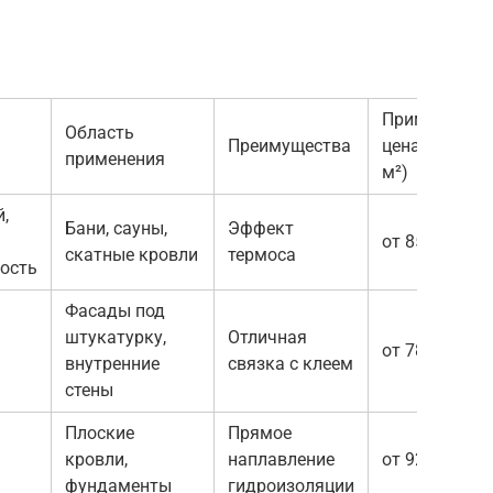
Примерная
Область
Преимущества
цена (руб/
применения
м²)
,
Бани, сауны,
Эффект
от 850
скатные кровли
термоса
ость
Фасады под
штукатурку,
Отличная
от 780
внутренние
связка с клеем
стены
Плоские
Прямое
кровли,
наплавление
от 920
фундаменты
гидроизоляции