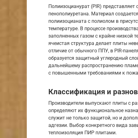
Полиизоцианурат (PIR) представляет
пенополиуретана. Материал создается
полиизоцианата с полиолом в присут
температуре. В процессе производства
заполненных газом с крайне низкой т
ячеистая структура делает плиты нев
отличие от обычного ППУ, в PIR-пане
образуется защитный углеродный слой
дальнейшему распространению пламен
с повышенными требованиями к пожа
Классификация и разнов
Производители выпускают плиты с ра
определяют их функциональное назнач
служит не только защитой, но и допо
адгезии. Выбор конкретного вида зави
теплоизоляция ПИР плитами.