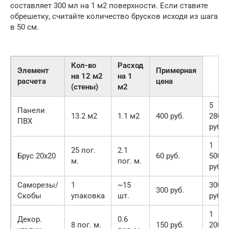
составляет 300 мл на 1 м2 поверхности. Если ставите
обрешетку, считайте количество брусков исходя из шага
в 50 см.
Кол-во
Расход
Элемент
Примерная
на 12 м2
на 1
расчета
цена
(стены)
м2
5
Панели
13.2 м2
1.1 м2
400 руб.
280
ПВХ
руб.
1
25 пог.
2.1
Брус 20х20
60 руб.
500
м.
пог. м.
руб.
Саморезы/
1
~15
300
300 руб.
Скобы
упаковка
шт.
руб.
1
Декор.
0.6
8 пог. м.
150 руб.
200