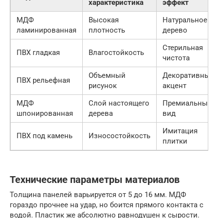
характеристика
эффект
МДФ
Высокая
Натуральное
ламинированная
плотность
дерево
Стерильная
ПВХ гладкая
Влагостойкость
чистота
Объемный
Декоративный
ПВХ рельефная
рисунок
акцент
МДФ
Слой настоящего
Премиальный
шпонированная
дерева
вид
Имитация
ПВХ под камень
Износостойкость
плитки
Технические параметры материалов
Толщина панелей варьируется от 5 до 16 мм. МДФ
гораздо прочнее на удар, но боится прямого контакта с
водой. Пластик же абсолютно равнодушен к сырости.