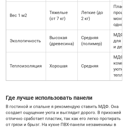
Пласт
Тяжелые
Легкие (до
проще
Вес 1 м2
(от 7 кг)
2 кг)
монти
одном
МДФ л
Высокая
Средняя
Экологичность
для сп
(древесина)
(полимер)
и детс
МДФ д
комнат
Теплоизоляция
Хорошая
Средняя
уютнее
теплее
Где лучше использовать панели
В гостиной и спальне я рекомендую ставить МДФ. Она
создает ощущение уюта и выглядит дорого. В прихожей
отлично сработает пластик, так как его легко протирать
от грязи и брызг. На кухне ПВХ-панели незаменимы в