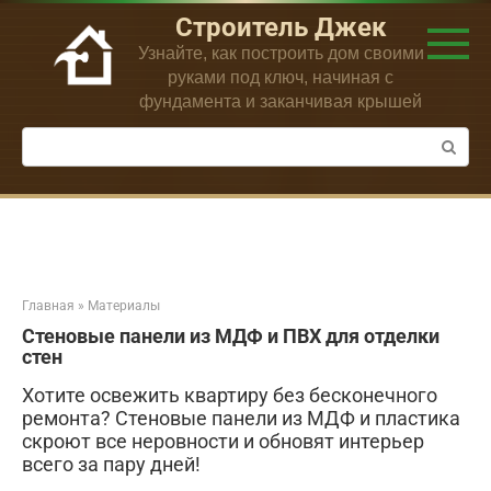
Перейти
Строитель Джек
к
Узнайте, как построить дом своими
контенту
руками под ключ, начиная с
фундамента и заканчивая крышей
Поиск:
Главная
»
Материалы
Стеновые панели из МДФ и ПВХ для отделки
стен
Хотите освежить квартиру без бесконечного
ремонта? Стеновые панели из МДФ и пластика
скроют все неровности и обновят интерьер
всего за пару дней!