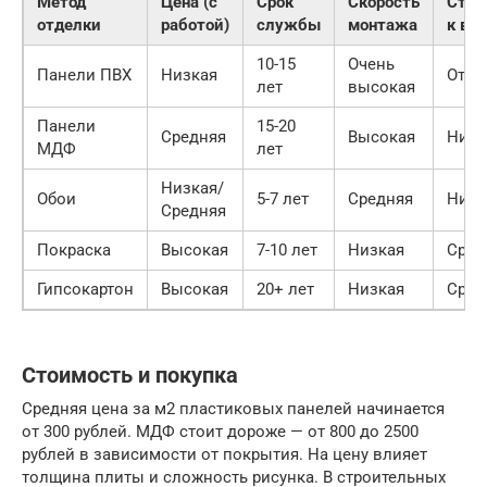
Метод
Цена (с
Срок
Скорость
Стой
отделки
работой)
службы
монтажа
к вод
10-15
Очень
Панели ПВХ
Низкая
Отли
лет
высокая
Панели
15-20
Средняя
Высокая
Низк
МДФ
лет
Низкая/
Обои
5-7 лет
Средняя
Низк
Средняя
Покраска
Высокая
7-10 лет
Низкая
Сред
Гипсокартон
Высокая
20+ лет
Низкая
Сред
Стоимость и покупка
Средняя цена за м2 пластиковых панелей начинается
от 300 рублей. МДФ стоит дороже — от 800 до 2500
рублей в зависимости от покрытия. На цену влияет
толщина плиты и сложность рисунка. В строительных