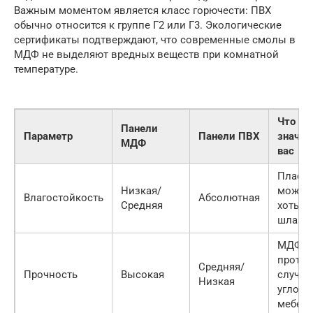
Важным моментом является класс горючести: ПВХ
обычно относится к группе Г2 или Г3. Экологические
сертификаты подтверждают, что современные смолы в
МДФ не выделяют вредных веществ при комнатной
температуре.
Что эт
Панели
Параметр
Панели ПВХ
значит
МДФ
вас
Пласт
Низкая/
можно
Влагостойкость
Абсолютная
Средняя
хоть и
шланг
МДФ н
проткн
Средняя/
Прочность
Высокая
случай
Низкая
углом
мебел