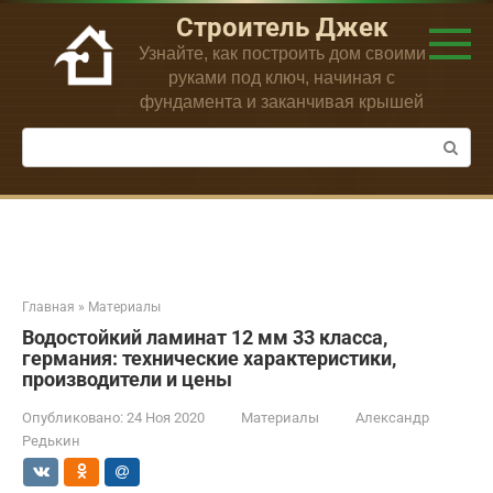
Перейти
Строитель Джек
к
Узнайте, как построить дом своими
контенту
руками под ключ, начиная с
фундамента и заканчивая крышей
Поиск:
Главная
»
Материалы
Водостойкий ламинат 12 мм 33 класса,
германия: технические характеристики,
производители и цены
Опубликовано:
24 Ноя 2020
Материалы
Александр
Редькин