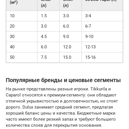
(м²)
(л)
(л)
10
1.5
3.0
3-4
20
3.0
6.0
6-7
30
4.5
9.0
9-10
40
6.0
12.0
12-13
50
7.5
15.0
15-16
Популярные бренды и ценовые сегменты
На рынке представлены разные игроки. Tikkurila и
Caparol относятся к премиум-сегменту: они обладают
отличной укрывистостью и долговечностью, но стоят
дорого. Dulux занимает средний сегмент, предлагая
хороший баланс цены и качества. Бюджетные марки
часто имеют более резкий запах и требуют большего
количества слоев для перекрытия основания.