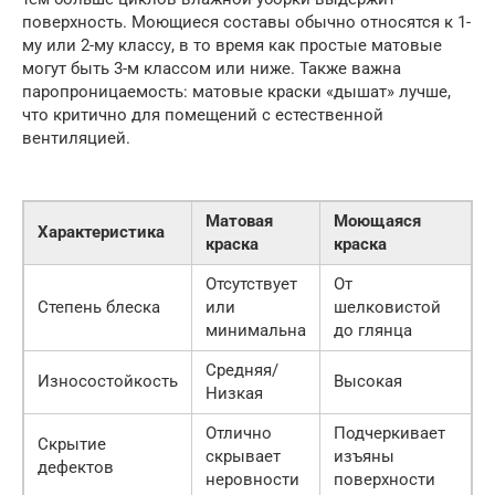
поверхность. Моющиеся составы обычно относятся к 1-
му или 2-му классу, в то время как простые матовые
могут быть 3-м классом или ниже. Также важна
паропроницаемость: матовые краски «дышат» лучше,
что критично для помещений с естественной
вентиляцией.
Матовая
Моющаяся
Характеристика
краска
краска
Отсутствует
От
Степень блеска
или
шелковистой
минимальна
до глянца
Средняя/
Износостойкость
Высокая
Низкая
Отлично
Подчеркивает
Скрытие
скрывает
изъяны
дефектов
неровности
поверхности