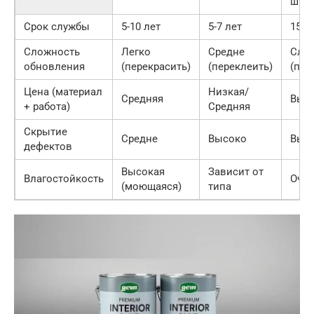
штук
Срок службы
5-10 лет
5-7 лет
15-2
Сложность
Легко
Средне
Сло
обновления
(перекрасить)
(переклеить)
(пер
Цена (материал
Низкая/
Средняя
Выс
+ работа)
Средняя
Скрытие
Средне
Высоко
Выс
дефектов
Высокая
Зависит от
Влагостойкость
Очен
(моющаяся)
типа