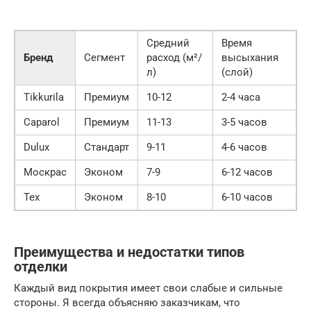
Средний
Время
Бренд
Сегмент
расход (м²/
высыхания
л)
(слой)
Tikkurila
Премиум
10-12
2-4 часа
Caparol
Премиум
11-13
3-5 часов
Dulux
Стандарт
9-11
4-6 часов
Москрас
Эконом
7-9
6-12 часов
Tex
Эконом
8-10
6-10 часов
Преимущества и недостатки типов
отделки
Каждый вид покрытия имеет свои слабые и сильные
стороны. Я всегда объясняю заказчикам, что