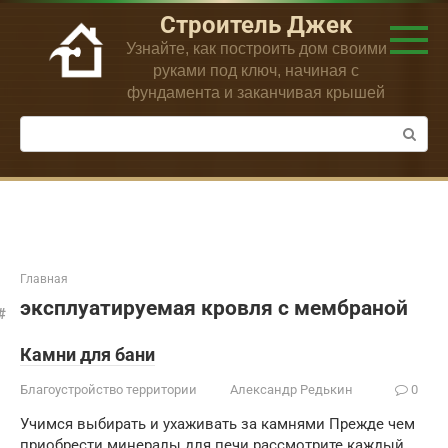
Перейти
Строитель Джек
к
Узнайте, как построить дом своими
контенту
руками под ключ, начиная с
фундамента и заканчивая крышей
Поиск:
Главная
эксплуатируемая кровля с мембраной
Камни для бани
Благоустройство территории
Александр Редькин
0
Учимся выбирать и ухаживать за камнями Прежде чем
приобрести минералы для печи рассмотрите каждый