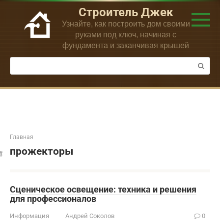
Перейти
Строитель Джек
к
Узнайте, как построить дом своими
контенту
руками под ключ, начиная с
фундамента и заканчивая крышей
Поиск:
Главная
прожекторы
Сценическое освещение: техника и решения
для профессионалов
Информация
Андрей Соколов
0