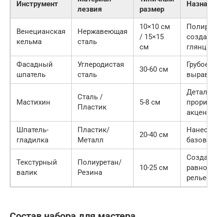
Инструмент
Назначе
лезвия
размер
10×10 см
Полиров
Венецианская
Нержавеющая
/ 15×15
создани
кельма
сталь
см
глянца
Фасадный
Углеродистая
Грубое
30-60 см
шпатель
сталь
выравни
Детальн
Сталь /
Мастихин
5-8 см
прорисо
Пластик
акценты
Шпатель-
Пластик/
Нанесен
20-40 см
гладилка
Металл
базовог
Создани
Текстурный
Полиуретан/
10-25 см
равноме
валик
Резина
рельефа
Состав набора для мастера