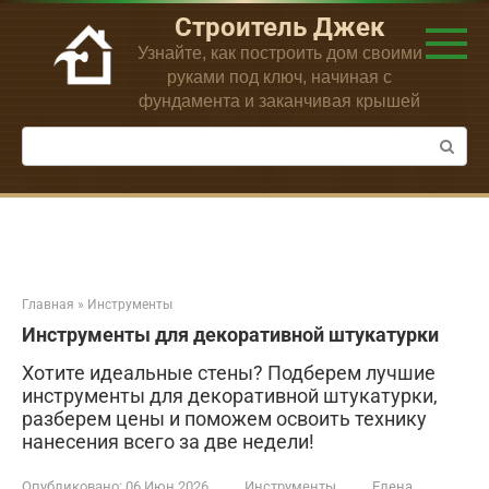
Перейти
Строитель Джек
к
Узнайте, как построить дом своими
контенту
руками под ключ, начиная с
фундамента и заканчивая крышей
Поиск:
Главная
»
Инструменты
Инструменты для декоративной штукатурки
Хотите идеальные стены? Подберем лучшие
инструменты для декоративной штукатурки,
разберем цены и поможем освоить технику
нанесения всего за две недели!
Опубликовано:
06 Июн 2026
Инструменты
Елена