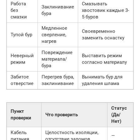
Работа
Смазывать
Заклинивание
без
хвостовик каждые 3-
бура
смазки
5 буров
Медленное
Своевременно
Тупой бур
сверление,
заменить оснастку
нагрев
Повреждение
Неверный
Выставить режим
материала/
режим
согласно материалу
бура
Забитое
Перегрев бура,
Вынимать бур для
отверстие
заклинивание
удаления шлама
Статус
Пункт
Что проверить
(Да/
проверки
Нет)
Кабель
Целостность изоляции,
—
питания
отсутствие заломов