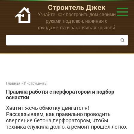
Перейти
Строитель Джек
к
Узнайте, как построить дом своими
контенту
руками под ключ, начиная с
фундамента и заканчивая крышей
Поиск:
Главная
»
Инструменты
Правила работы с перфоратором и подбор
оснастки
Хватит жечь обмотку двигателя!
Рассказываем, как правильно проводить
сверление бетона перфоратором, чтобы
техника служила долго, а ремонт прошел легко.