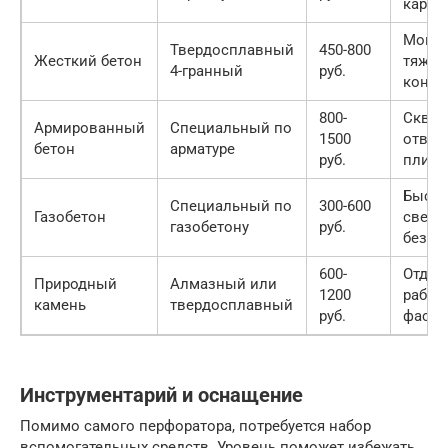
карни
Монт
Твердосплавный
450-800
Жесткий бетон
тяжел
4-гранный
руб.
конст
800-
Скво
Армированный
Специальный по
1500
отвер
бетон
арматуре
руб.
плита
Быстр
Специальный по
300-600
Газобетон
сверл
газобетону
руб.
без у
600-
Отдел
Природный
Алмазный или
1200
работ
камень
твердосплавный
руб.
фасад
Инструментарий и оснащение
Помимо самого перфоратора, потребуется набор
вспомогательных средств. Уровень поможет избежать