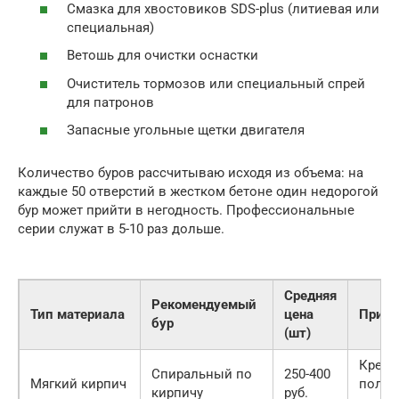
Смазка для хвостовиков SDS-plus (литиевая или
специальная)
Ветошь для очистки оснастки
Очиститель тормозов или специальный спрей
для патронов
Запасные угольные щетки двигателя
Количество буров рассчитываю исходя из объема: на
каждые 50 отверстий в жестком бетоне один недорогой
бур может прийти в негодность. Профессиональные
серии служат в 5-10 раз дольше.
Средняя
Рекомендуемый
Тип материала
цена
Приме
бур
(шт)
Крепл
Спиральный по
250-400
Мягкий кирпич
полок
кирпичу
руб.