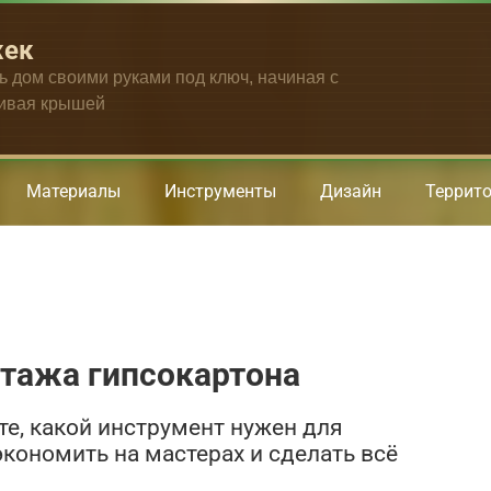
жек
ть дом своими руками под ключ, начиная с
чивая крышей
Материалы
Инструменты
Дизайн
Террит
тажа гипсокартона
те, какой инструмент нужен для
кономить на мастерах и сделать всё