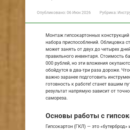
Опубликовано:
06 Июн 2026
Рубрика:
Инстр
Монтаж гипсокартонных конструкций т
набора приспособлений. Облицовка с
может занять от двух до четырех дне
правильного инвентаря. Стоимость ба
000 рублей, но эти вложения окупаютс
обойдутся в два-три раза дороже. Что
важно заранее подготовить инструмент
готовность к работе! станет вашим п
результат напрямую зависит от точн
самореза.
Основы работы с гипсо
Гипсокартон (ГКЛ) — это «бутерброд» 