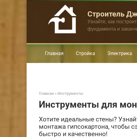
Перейти
к
Строитель Д
контенту
Узнайте, как построи
фундамента и закан
Главная
Стройка
Электрика
Главная
»
Инструменты
Инструменты для мон
Хотите идеальные стены? Узнай
монтажа гипсокартона, чтобы сэ
быстро и качественно!