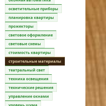
осветительные приборы
планировка квартиры
прожекторы
световое оформление
световые схемы
стоимость квартиры
строительные материалы
театральный свет
техника освещения
технические решения
управление окнами
уровень шума