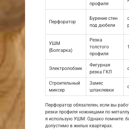
профиля
Бурение стен
Перфоратор
под дюбели
Резка
УШМ
толстого
(Болгарка)
профиля
Фигурная
Электролобзик
резка ГКЛ
Строительный
Замес
миксер
шпаклевки
Перфоратор обязателен, если вы рабо
резки профиля ножницами по металлу
я использую УШМ. Однако помните: бо
допустимо в жилых квартирах.