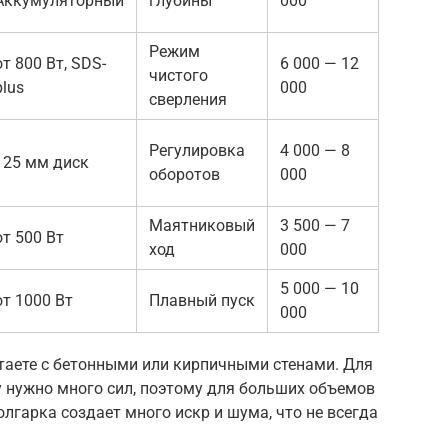
Аккумуляторный
глубины
000
Режим
от 800 Вт, SDS-
6 000 — 12
чистого
plus
000
сверления
Регулировка
4 000 — 8
125 мм диск
оборотов
000
Маятниковый
3 500 — 7
от 500 Вт
ход
000
5 000 — 10
от 1000 Вт
Плавный пуск
000
таете с бетонными или кирпичными стенами. Для
 нужно много сил, поэтому для больших объемов
лгарка создает много искр и шума, что не всегда