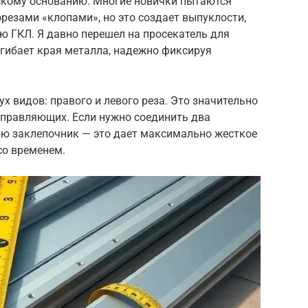
скому основанию. Многие новички пытаются
резами «клопами», но это создает выпуклости,
 ГКЛ. Я давно перешел на просекатель для
агибает края металла, надежно фиксируя
 видов: правого и левого реза. Это значительно
аправляющих. Если нужно соединить два
ую заклепочник — это дает максимально жесткое
со временем.