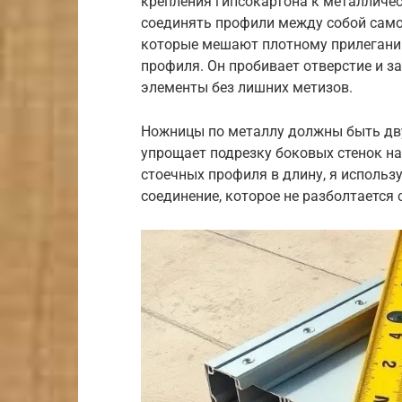
крепления гипсокартона к металличе
соединять профили между собой само
которые мешают плотному прилеганию
профиля. Он пробивает отверстие и з
элементы без лишних метизов.
Ножницы по металлу должны быть двух
упрощает подрезку боковых стенок н
стоечных профиля в длину, я использ
соединение, которое не разболтается 