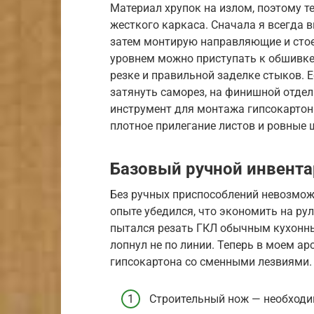
Материал хрупок на излом, поэтому т
жесткого каркаса. Сначала я всегда 
затем монтирую направляющие и стое
уровнем можно приступать к обшивке
резке и правильной заделке стыков. Е
затянуть саморез, на финишной отде
инструмент для монтажа гипсокартон
плотное прилегание листов и ровные 
Базовый ручной инвента
Без ручных приспособлений невозмож
опыте убедился, что экономить на ру
пытался резать ГКЛ обычным кухонны
лопнул не по линии. Теперь в моем а
гипсокартона со сменными лезвиями.
Строительный нож — необходим