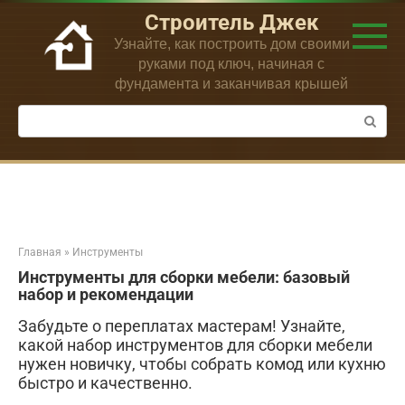
Перейти
Строитель Джек
к
Узнайте, как построить дом своими
контенту
руками под ключ, начиная с
фундамента и заканчивая крышей
Поиск:
Главная
»
Инструменты
Инструменты для сборки мебели: базовый
набор и рекомендации
Забудьте о переплатах мастерам! Узнайте,
какой набор инструментов для сборки мебели
нужен новичку, чтобы собрать комод или кухню
быстро и качественно.