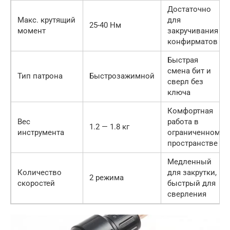
Достаточно
Макс. крутящий
для
25-40 Нм
момент
закручивания
конфирматов
Быстрая
смена бит и
Тип патрона
Быстрозажимной
сверл без
ключа
Комфортная
Вес
работа в
1.2 — 1.8 кг
инструмента
ограниченном
пространстве
Медленный
Количество
для закрутки,
2 режима
скоростей
быстрый для
сверления