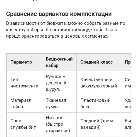
Сравнение вариантов комплектации
В зависимости от бюджета, можно собрать разные по
качеству наборы. Я составил таблицу, чтобы было
проще ориентироваться в ценовых сегментах.
Бюджетный
Параметр
Средний класс
Проф
набор
Ручной +
Тип
Качественный
Систе
дешевый
инструмента
аккумуляторный
импа
шуруп.
Материал
Тканевая
Пластиковый
Удар
кейса
сумка
бокс
кейс
Низкий
Срок
Средний (хром-
Высок
(быстро
службы бит
ванадий)
алма
стираются)