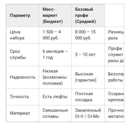
Масс-
Базовый
Параметр
маркет
профи
(Бюджет)
(Средний)
Цена
1 500 – 4
8 000 – 15
Разница в 
набора
000 руб.
000 руб.
раза
Профи
Срок
6 месяцев –
5 – 10 лет
служит в
службы
1 год
разы дол
Низкая
Высокая
Безопасно
Надежность
(возможны
(гарантия)
работы
поломки)
Плотная
Сохранно
Точность
Есть люфты
посадка
крепежа
Смешанные
Закаленный
Прочност
Материал
сплавы
Cr-V / Cr-Mo
металла