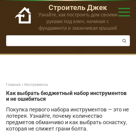
Перейти
Строитель Джек
к
Узнайте, как построить дом своими
контенту
руками под ключ, начиная с
фундамента и заканчивая крышей
Поиск:
Главная
»
Инструменты
Как выбрать бюджетный набор инструментов
и не ошибиться
Покупка первого набора инструментов — это не
лотерея. Узнайте, почему количество
предметов обманчиво и как выбрать оснастку,
которая не слижет грани болта.