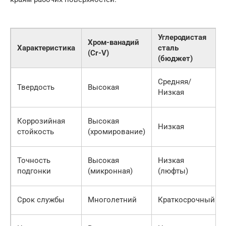
Углеродистая
Хром-ванадий
Характеристика
сталь
(Cr-V)
(бюджет)
Средняя/
Твердость
Высокая
Низкая
Коррозийная
Высокая
Низкая
стойкость
(хромирование)
Точность
Высокая
Низкая
подгонки
(микронная)
(люфты)
Срок службы
Многолетний
Краткосрочный