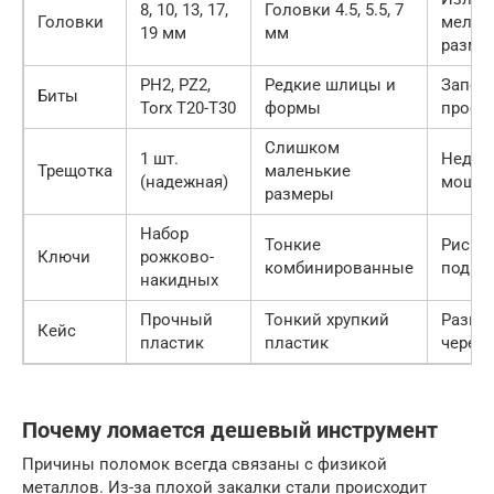
8, 10, 13, 17,
Головки 4.5, 5.5, 7
Головки
мелки
19 мм
мм
разме
PH2, PZ2,
Редкие шлицы и
Запол
Биты
Torx T20-T30
формы
прост
Слишком
1 шт.
Недос
Трещотка
маленькие
(надежная)
мощно
размеры
Набор
Тонкие
Риск 
Ключи
рожково-
комбинированные
под на
накидных
Прочный
Тонкий хрупкий
Разва
Кейс
пластик
пластик
через 
Почему ломается дешевый инструмент
Причины поломок всегда связаны с физикой
металлов. Из-за плохой закалки стали происходит