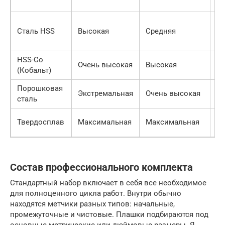
Сталь HSS
Высокая
Средняя
С
HSS-Co
Очень высокая
Высокая
В
(Кобальт)
Порошковая
Экстремальная
Очень высокая
П
сталь
Твердосплав
Максимальная
Максимальная
В
Состав профессионального комплекта
Стандартный набор включает в себя все необходимое
для полноценного цикла работ. Внутри обычно
находятся метчики разных типов: начальные,
промежуточные и чистовые. Плашки подбираются под
основные метрические или дюймовые размеры. Я