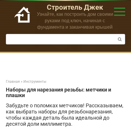
Перейти
Строитель Джек
к
Узнайте, как построить дом своими
контенту
руками под ключ, начиная с
фундамента и заканчивая крышей
Поиск:
Главная
»
Инструменты
Наборы для нарезания резьбы: метчики и
плашки
Забудьте о поломках метчиков! Рассказываем,
как выбрать наборы для резьбонарезания,
чтобы каждая деталь была идеальной до
десятой доли миллиметра.