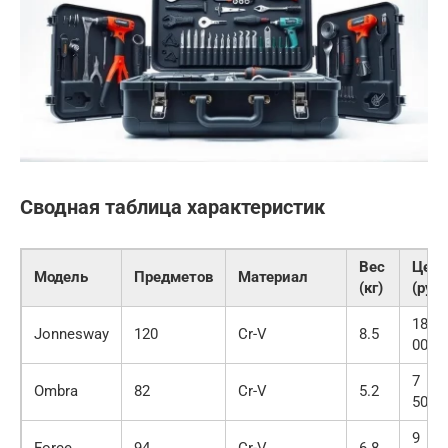
Сводная таблица характеристик
Вес
Цена
Модель
Предметов
Материал
(кг)
(руб)
18
Jonnesway
120
Cr-V
8.5
000
7
Ombra
82
Cr-V
5.2
500
9
Force
94
Cr-V
6.8