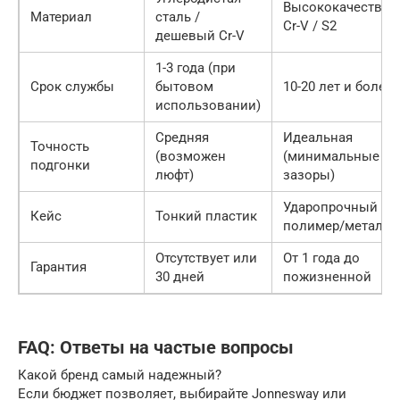
Высококачестве
Материал
сталь /
Cr-V / S2
дешевый Cr-V
1-3 года (при
Срок службы
бытовом
10-20 лет и более
использовании)
Средняя
Идеальная
Точность
(возможен
(минимальные
подгонки
люфт)
зазоры)
Ударопрочный
Кейс
Тонкий пластик
полимер/металл
Отсутствует или
От 1 года до
Гарантия
30 дней
пожизненной
FAQ: Ответы на частые вопросы
Какой бренд самый надежный?
Если бюджет позволяет, выбирайте Jonnesway или