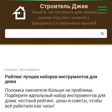
Перейти
Строитель Джек
к
Узнайте, как построить дом своими
контенту
руками под ключ, начиная с
фундамента и заканчивая крышей
Поиск:
Главная
»
Инструменты
Рейтинг лучших наборов инструментов для
дома
Поломка смесителя больше не проблема.
Подберите идеальный набор инструментов для
дома: честный рейтинг, цены и советы, чтобы
всё работало как часы!