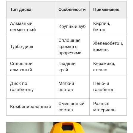
С
Тип диска
Особенности
Применение
Алмазный
Кирпич,
Крупный зуб
С
сегментный
бетон
Сплошная
Железобетон,
Турбо-диск
кромка с
камень
прорезями
Сплошной
Гладкий
Керамика,
алмазный
край
стекло
Н
Диск по
Мягкий
Пено- и
(
газобетону
состав
газобетон
и
Смешанный
Разные
Комбинированный
С
состав
материалы