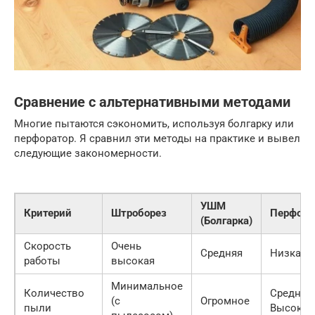
Сравнение с альтернативными методами
Многие пытаются сэкономить, используя болгарку или
перфоратор. Я сравнил эти методы на практике и вывел
следующие закономерности.
УШМ
Критерий
Штроборез
Перфора
(Болгарка)
Скорость
Очень
Средняя
Низкая
работы
высокая
Минимальное
Количество
Среднее
(с
Огромное
пыли
Высокое