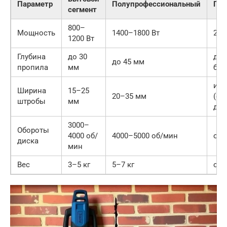
Параметр
Полупрофессиональный
Пр
сегмент
800–
Мощность
1400–1800 Вт
200
1200 Вт
Глубина
до 30
до 
до 45 мм
пропила
мм
бол
инд
Ширина
15–25
20–35 мм
(см
штробы
мм
дис
3000–
Обороты
4000 об/
4000–5000 об/мин
от 
диска
мин
Вес
3–5 кг
5–7 кг
от 7