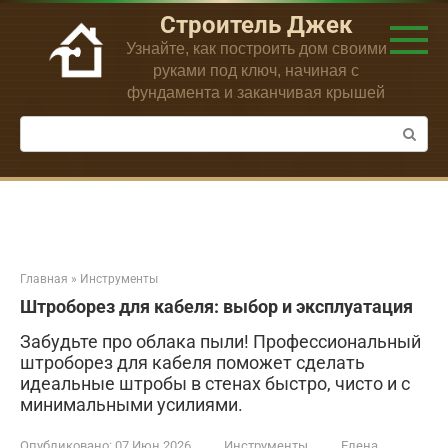
Перейти
Строитель Джек
к
Узнайте, как построить дом своими
контенту
руками под ключ, начиная с
фундамента и заканчивая крышей
Поиск:
Главная
»
Инструменты
Штроборез для кабеля: выбор и эксплуатация
Забудьте про облака пыли! Профессиональный
штроборез для кабеля поможет сделать
идеальные штробы в стенах быстро, чисто и с
минимальными усилиями.
Опубликовано:
07 Июн 2026
Инструменты
Елена