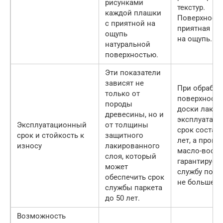
рисунками
текстур.
каждой плашки
Поверхност
с приятной на
приятная и 
ощупь
на ощупь.
натуральной
поверхностью.
Эти показатели
зависят не
При обработ
только от
поверхности
породы
доски лаком
древесины, но и
эксплуатац
Эксплуатационный
от толщины
срок составл
срок и стойкость к
защитного
лет, а пропи
износу
лакированного
масло-воск
слоя, который
гарантирует
может
службу покр
обеспечить срок
не больше 10
службы паркета
до 50 лет.
Возможность