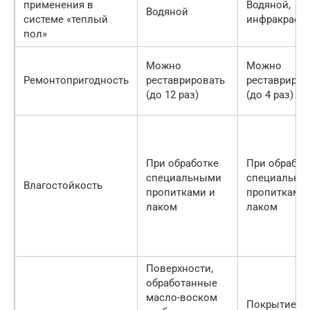
применения в
Водяной,
Водяной
системе «теплый
инфракрасн
пол»
Можно
Можно
Ремонтопригодность
реставрировать
реставриров
(до 12 раз)
(до 4 раз)
При обработке
При обработ
специальными
специальны
Влагостойкость
пропитками и
пропитками 
лаком
лаком
Поверхности,
обработанные
масло-воском
Покрытие