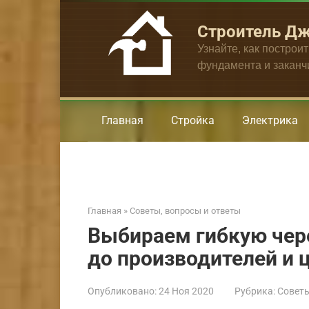
Перейти
к
Строитель Д
контенту
Узнайте, как построи
фундамента и закан
Главная
Стройка
Электрика
Главная
»
Советы, вопросы и ответы
Выбираем гибкую чере
до производителей и 
Опубликовано:
24 Ноя 2020
Рубрика:
Советы