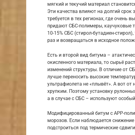
мягкий и текучий материал становитс
Эти качества влияют на долгий срок 
требуется в тех регионах, где очень 
придают СБС-полимеры, каучуковые т
10-15% СБС (стирол-бутадиен-стирол),
раз и возвращаться в исходное полож
Есть и второй вид битума – атактиче
окисленного материала, то сырьё рас
изменений структуры. В отличие от С
лучше переносить высокие температур
ультрафиолета не «плывёт». А вот от
хрупким. Поэтому установку рулонны
а в случае с СБС – используют особый
Модифицированный битум с APP-полим
морозов. Если наблюдается снижение 
подстроиться под термические сдвиги