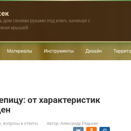
жек
ть дом своими руками под ключ, начиная с
чивая крышей
Материалы
Инструменты
Дизайн
Террит
пицу: от характеристик
цен
, вопросы и ответы
Автор:
Александр Редькин