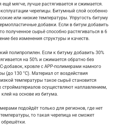
я ещё мягче, лучше растягивается и сжимается.
эксплуатации черепицы. Битумный слой особенно
высокие или низкие температуры. Упругость битуму
ермопластичные добавки. Если в битум добавить
 то полученное сырьё способно растягиваться в 6
ение без изменения структуры и качеств.
ский полипропилен. Если к битуму добавить 30%
тягивается на 50% и сжимается обратно без
БС-добавок, кровле с APP-полимерами намного
ы (до 130 °С). Материал от воздействия
 низкой температуры такое сырьё становится
х стройматериалов осуществляют наплавлением,
 клей на основе из битума.
ерами подойдёт только для регионов, где нет
температуры, то такая черепица не сможет
 обрешётки.