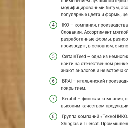
применением лучших материал
модифицированный битум, асс
популярные цвета и формы, це
IKO – компания, производства
Словакии. Ассортимент мягкой
разработанные формы, разноо
производят, в основном, с исп
CertainTeed – одна из немног
найти на отечественном рынке
знают аналогов и не встречают
BRAI – итальянский производ
покрытием.
Kerabit – финская компания,
высоким качеством продукции
Группа компаний «ТехноНИКОЛ
Shinglas и Tilercat. Промышл