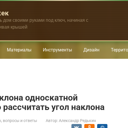
жек
ть дом своими руками под ключ, начиная с
чивая крышей
Материалы
Инструменты
Дизайн
Террит
клона односкатной
 рассчитать угол наклона
, вопросы и ответы
Автор:
Александр Редькин