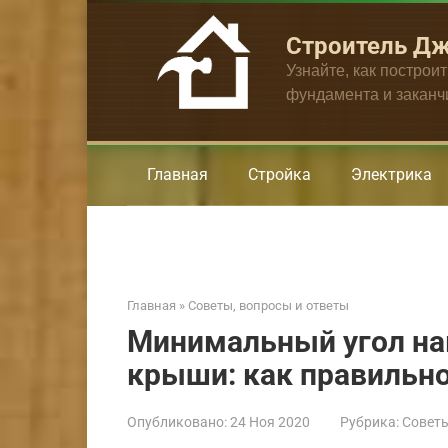
Перейти
к
Строитель Д
контенту
Узнайте, как построи
фундамента и закан
Главная
Стройка
Электрика
Главная
»
Советы, вопросы и ответы
Минимальный угол на
крыши: как правильно
Опубликовано:
24 Ноя 2020
Рубрика:
Советы