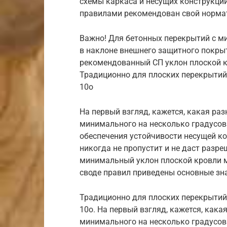
схемы каркаса и несущих конструкци
правилами рекомендован свой нормат
Важно! Для бетонных перекрытий с 
в наклоне внешнего защитного покрыти
рекомендованный СП уклон плоской к
Традиционно для плоских перекрытий
10о
На первый взгляд, кажется, какая раз
минимального на несколько градусов.
обеспечения устойчивости несущей ко
никогда не пропустит и не даст разре
минимальный уклон плоской кровли м
своде правил приведены основные зн
Традиционно для плоских перекрытий
10о. На первый взгляд, кажется, кака
минимального на несколько градусов.