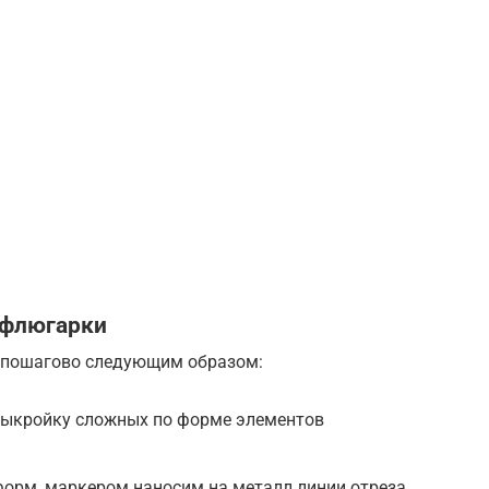
 флюгарки
 пошагово следующим образом:
выкройку сложных по форме элементов
орм, маркером наносим на металл линии отреза.