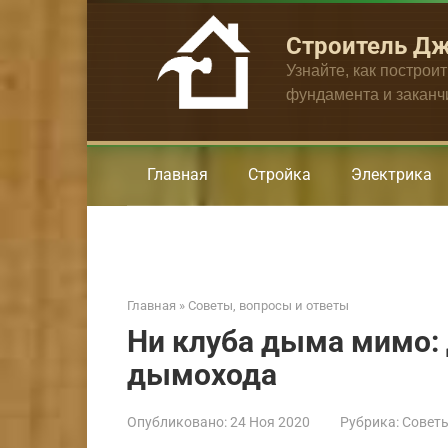
Перейти
к
Строитель Д
контенту
Узнайте, как построи
фундамента и закан
Главная
Стройка
Электрика
Главная
»
Советы, вопросы и ответы
Ни клуба дыма мимо:
дымохода
Опубликовано:
24 Ноя 2020
Рубрика:
Советы