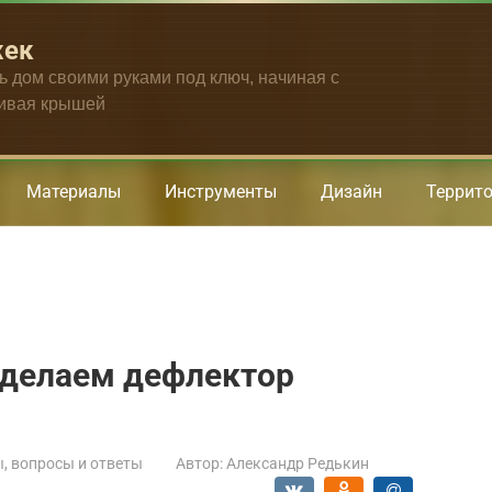
жек
ть дом своими руками под ключ, начиная с
чивая крышей
Материалы
Инструменты
Дизайн
Террит
 делаем дефлектор
, вопросы и ответы
Автор:
Александр Редькин