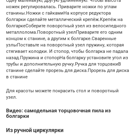
Одну маленькую, другую удлинённую. Чтобы высота
ножек регулировалась. Приварите ножки по углам
станины.Ножки с гайкамиНа корпусе редуктора
болгарки сделайте металлический крепёж.Крепёж на
болгаркеСоберите поворотный узел из велосипедного
металлолома.Поворотный узелПриварите его одним
концом к станине, а другим к болгарке.Сваренные
узлыПоставьте на поворотный узел пружину, которая
стягивает колодки. И стопор, чтобы болгарка не падала
назад.Пружина и стопорНа болгарку установите угол из
трубы и дополнительную ручку.Ручка для торцовкиВ
станине сделайте прорезь для диска.Прорезь для диска
в станине
Для красоты можете покрасить стол и поворотный
узел.
Видео: самодельная торцовочная пила из
болгарки
Из ручной циркулярки