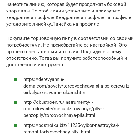
начертите линию, которая будет продолжать боковой
упор пилы.По этой линии установите и прикрутите
квадратный профиль.Квадратный профильНа профиле
установите линейку.Линейка на профиле
Покупайте торцовочную пилу в соответствии со своими
потребностями. Не пренебрегайте её настройкой. Это
процесс очень точный и тонкий. Подойдите к нему
ответственно. Тогда вы получите работоспособный и
долговечный инструмент.
https://derevyannie-
doma.com/sovety/torcovochnaya-pila-po-derevu-iz-
cirkulyarki-svoimi-rukami.html
http://obustroen.ru/instrumenty-i-
oborudovanie/mehanizirovannye/pily-i-
benzopily/torcovochnaya-pila.html
https://postroika.biz/11235-vyibor-nastroyka-i-
remont-tortsovochnoy-pilyi.html