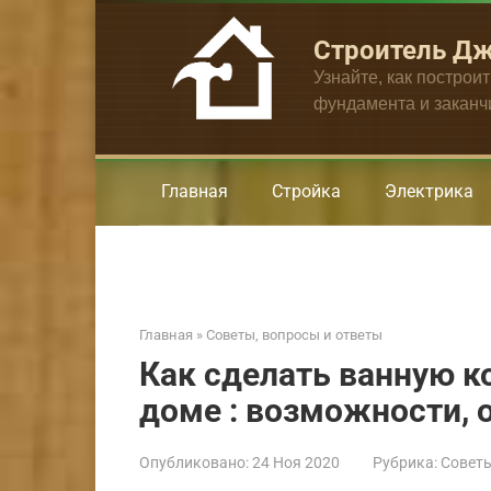
Перейти
к
Строитель Д
контенту
Узнайте, как построи
фундамента и закан
Главная
Стройка
Электрика
Главная
»
Советы, вопросы и ответы
Как сделать ванную к
доме : возможности, 
Опубликовано:
24 Ноя 2020
Рубрика:
Советы