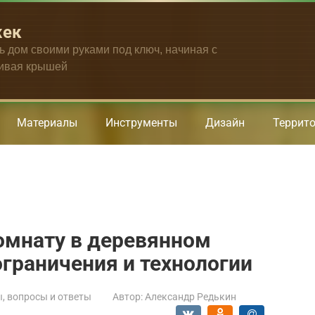
жек
ть дом своими руками под ключ, начиная с
чивая крышей
Материалы
Инструменты
Дизайн
Террит
омнату в деревянном
ограничения и технологии
, вопросы и ответы
Автор:
Александр Редькин