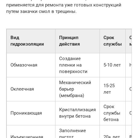
применяется для ремонта уже готовых конструкций
путем закачки смол в трещины.
Вид
Принцип
Срок
Сло
гидроизоляции
действия
службы
мон
Создание
Обмазочная
пленки на
5-10 лет
Низ
поверхности
Механический
15-25
Оклеечная
барьер
Сре
лет
(мембрана)
Срок
Кристаллизация
Проникающая
службы
Сре
внутри бетона
бетона
Заполнение
Инъекционная
пустот
20+ лет
Выс