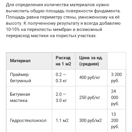
Для определения количества материалов нужно
вычислить общую площадь поверхности фундамента.
Площадь равна периметру стены, умноженному на её
высоту. К полученному результату я всегда добавляю
10-15% на перехлесты мембран и возможный
перерасход мастики на пористых участках.
Расход
Цена за ед.
Материал
на 1 м2
(средняя)
Праймер
0.2 —
3 200
400 руб/кг
битумный
0.3 кг
руб.
24
Битумная
2.0 —
250 руб/кг
000
мастика
3.0 кг
руб.
13
Гидростеклоизол
1.1 м2
300 руб/м2
200
руб.