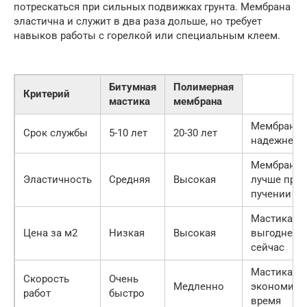
потрескаться при сильных подвижках грунта. Мембрана
эластична и служит в два раза дольше, но требует
навыков работы с горелкой или специальным клеем.
Битумная
Полимерная
Критерий
мастика
мембрана
Мембрана
Срок службы
5-10 лет
20-30 лет
надежнее
Мембрана
Эластичность
Средняя
Высокая
лучше при
пучении
Мастика
Цена за м2
Низкая
Высокая
выгоднее
сейчас
Мастика
Скорость
Очень
Медленно
экономит
работ
быстро
время