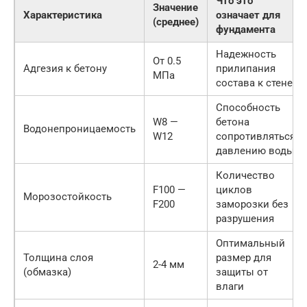
Что это
Значение
Характеристика
означает для
(среднее)
фундамента
Надежность
От 0.5
Адгезия к бетону
прилипания
МПа
состава к стене
Способность
W8 —
бетона
Водонепроницаемость
W12
сопротивляться
давлению воды
Количество
F100 —
циклов
Морозостойкость
F200
заморозки без
разрушения
Оптимальный
Толщина слоя
размер для
2-4 мм
(обмазка)
защиты от
влаги