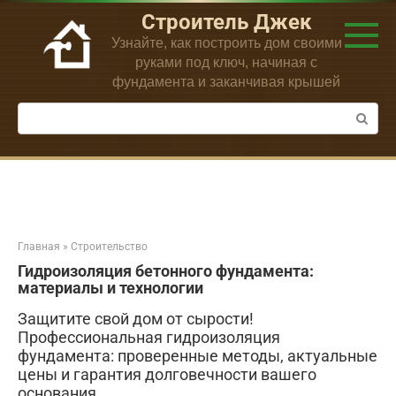
Перейти
Строитель Джек
к
Узнайте, как построить дом своими
контенту
руками под ключ, начиная с
фундамента и заканчивая крышей
Поиск:
Главная
»
Строительство
Гидроизоляция бетонного фундамента:
материалы и технологии
Защитите свой дом от сырости!
Профессиональная гидроизоляция
фундамента: проверенные методы, актуальные
цены и гарантия долговечности вашего
основания.