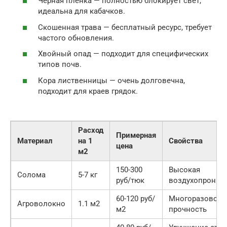
Черная пленка — полностью блокирует свет,
идеальна для кабачков.
Скошенная трава — бесплатный ресурс, требует
частого обновления.
Хвойный опад — подходит для специфических
типов почв.
Кора лиственницы — очень долговечна,
подходит для краев грядок.
Расход
Примерная
Материал
на 1
Свойства
цена
м2
150-300
Высокая
Солома
5-7 кг
руб/тюк
воздухопрониц
60-120 руб/
Многоразовость
Агроволокно
1.1 м2
м2
прочность