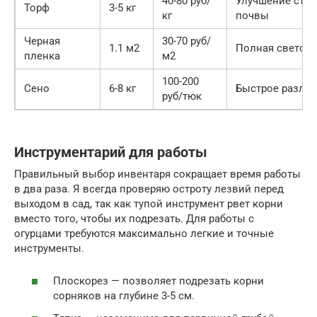
40-80 руб/
Улучшение стру
Торф
3-5 кг
кг
почвы
Черная
30-70 руб/
1.1 м2
Полная светои
пленка
м2
100-200
Сено
6-8 кг
Быстрое разло
руб/тюк
Инструментарий для работы
Правильный выбор инвентаря сокращает время работы
в два раза. Я всегда проверяю остроту лезвий перед
выходом в сад, так как тупой инструмент рвет корни
вместо того, чтобы их подрезать. Для работы с
огурцами требуются максимально легкие и точные
инструменты.
Плоскорез — позволяет подрезать корни
сорняков на глубине 3-5 см.