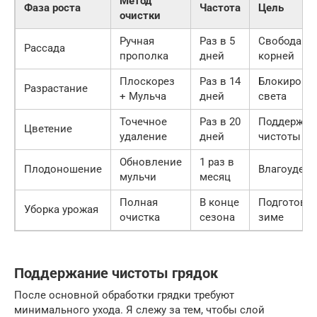
Метод
Фаза роста
Частота
Цель
очистки
Ручная
Раз в 5
Свобода дл
Рассада
прополка
дней
корней
Плоскорез
Раз в 14
Блокировк
Разрастание
+ Мульча
дней
света
Точечное
Раз в 20
Поддержан
Цветение
удаление
дней
чистоты
Обновление
1 раз в
Плодоношение
Влагоудер
мульчи
месяц
Полная
В конце
Подготовка
Уборка урожая
очистка
сезона
зиме
Поддержание чистоты грядок
После основной обработки грядки требуют
минимального ухода. Я слежу за тем, чтобы слой