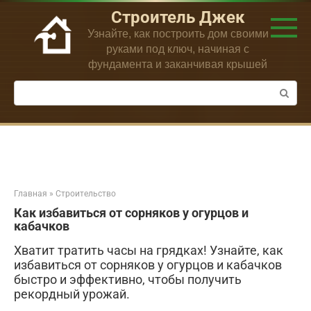
Перейти
Строитель Джек
к
Узнайте, как построить дом своими
контенту
руками под ключ, начиная с
фундамента и заканчивая крышей
Поиск:
Главная
»
Строительство
Как избавиться от сорняков у огурцов и
кабачков
Хватит тратить часы на грядках! Узнайте, как
избавиться от сорняков у огурцов и кабачков
быстро и эффективно, чтобы получить
рекордный урожай.