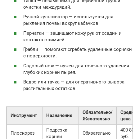
Тяпка — незаменима для первичной грубой
очистки междурядий.
Ручной культиватор — используется для
рыхления почвы вокруг кабачков.
Перчатки — защищают кожу рук от ссадин и
контакта с химией.
Грабли — помогают сгребать удаленные сорняки
с поверхности.
Садовый нож — нужен для точечного удаления
глубоких корней пырея.
Ведро или тачка — для оперативного вывоза
растительных остатков.
Обязательно/
Средняя
Инструмент
Назначение
Желательно
цена
Подрезка
400-800
Плоскорез
Обязательно
корней
руб.