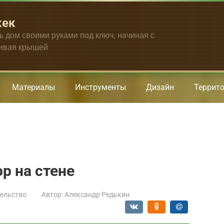
жек
ть дом своими руками под ключ, начиная с
чивая крышей
Материалы
Инструменты
Дизайн
Террит
р на стене
ельство
Автор:
Александр Редькин