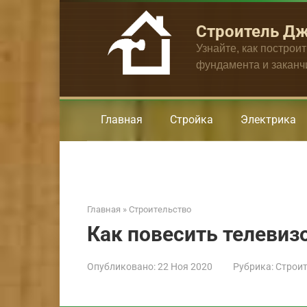
Перейти
к
Строитель Д
контенту
Узнайте, как построи
фундамента и закан
Главная
Стройка
Электрика
Главная
»
Строительство
Как повесить телевизо
Опубликовано:
22 Ноя 2020
Рубрика:
Строит