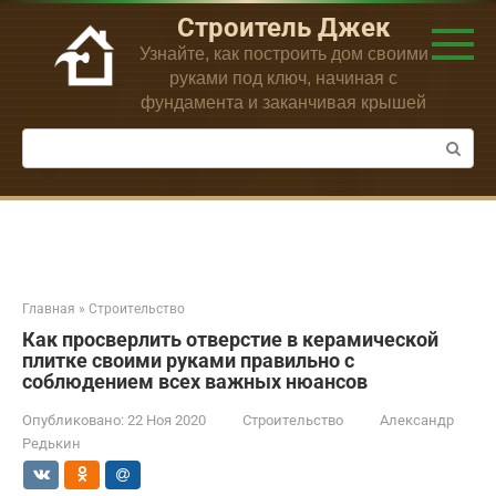
Перейти
Строитель Джек
к
Узнайте, как построить дом своими
контенту
руками под ключ, начиная с
фундамента и заканчивая крышей
Поиск:
Главная
»
Строительство
Как просверлить отверстие в керамической
плитке своими руками правильно с
соблюдением всех важных нюансов
Опубликовано:
22 Ноя 2020
Строительство
Александр
Редькин