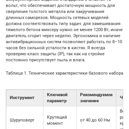
вольт, что обеспечивает достаточную мощность для
сверления толстого металла или закручивания
длинных саморезов. Мощность сетевых моделей
должна соответствовать типу задач: для замешивания
тяжелого бетона миксеру нужно не менее 1200 Вт, иначе
двигатель сгорит через неделю. Эргономика и наличие
антивибрационных систем позволяют работать по 8–10
часов без сильной усталости в кистях. Я всегда
проверяю класс защиты (IP), так как на стройке
постоянно присутствует пыль и влага.
Таблица 1. Технические характеристики базового набора
Ключевой
Рекомендуемое
Инструмент
Что 
параметр
значение
Воз
Крутящий
рабо
Шуруповерт
от 40 до 60 Нм
момент
кру