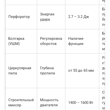
кре
Быс
Энергия
про
Перфоратор
2.7 – 3.2 Дж
удара
бет
пер
Без
Болгарка
Регулировка
Наличие
резк
(УШМ)
оборотов
функции
тип
мат
Рас
ста
Циркулярная
Глубина
доск
от 55 до 65 мм
пила
пропила
пят
за о
про
Ста
рабо
Строительный
Мощность
1400 – 1600 Вт
гус
миксер
двигателя
цем