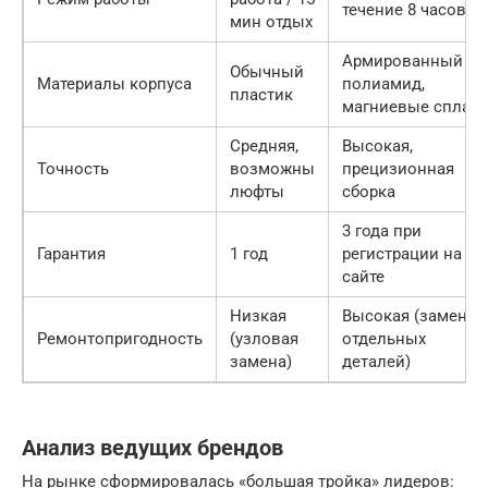
течение 8 часов
мин отдых
Армированный
Обычный
Материалы корпуса
полиамид,
пластик
магниевые сплав
Средняя,
Высокая,
Точность
возможны
прецизионная
люфты
сборка
3 года при
Гарантия
1 год
регистрации на
сайте
Низкая
Высокая (замена
Ремонтопригодность
(узловая
отдельных
замена)
деталей)
Анализ ведущих брендов
На рынке сформировалась «большая тройка» лидеров: