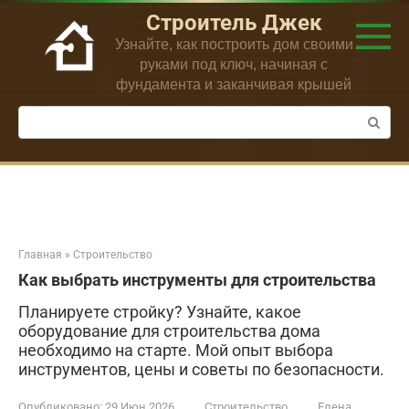
Перейти
Строитель Джек
к
Узнайте, как построить дом своими
контенту
руками под ключ, начиная с
фундамента и заканчивая крышей
Поиск:
Главная
»
Строительство
Как выбрать инструменты для строительства
Планируете стройку? Узнайте, какое
оборудование для строительства дома
необходимо на старте. Мой опыт выбора
инструментов, цены и советы по безопасности.
Опубликовано:
29 Июн 2026
Строительство
Елена