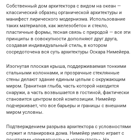
Собственный дом архитектора с видом на океан —
классический образец органической архитектуры и
манифест лирического модернизма. Использование
таких материалов, как железобетон и стекло,
пластичные формы, тесная связь с природой — все эти
принципы в совокупности дополняют друг друга,
создавая индивидуальный стиль, в котором
сосредоточена вся суть архитектуры Оскара Нимейера.
Изогнутая плоская крыша, поддерживаемая тонкими
стальными колоннами, и прозрачные стеклянные
стены делают здание единым целым с окружающим
миром. Гранитная глыба, часть которой находится
снаружи, а часть возвышается в гостиной, фактически
становится центром всей композиции. Нимейер
подчеркивает, что все барьеры и границы с внешним
миром условны.
Подтверждением разрыва архитектора с условностями
служит и планировка дома. Нимейер умело играет с
понятиями «приватность» и «открытость». На