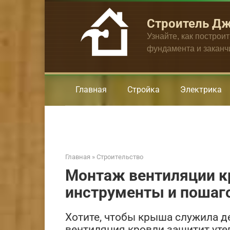
Перейти
к
Строитель Д
контенту
Узнайте, как построи
фундамента и закан
Главная
Стройка
Электрика
Главная
»
Строительство
Монтаж вентиляции к
инструменты и пошаг
Хотите, чтобы крыша служила 
вентиляция кровли защитит утеп