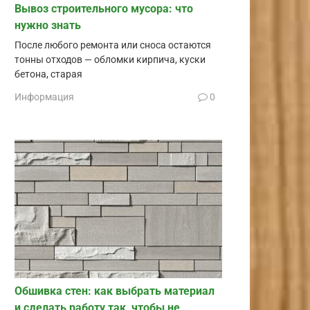
Вывоз строительного мусора: что
нужно знать
После любого ремонта или сноса остаются
тонны отходов — обломки кирпича, куски
бетона, старая
Информация
0
Обшивка стен: как выбрать материал
и сделать работу так, чтобы не