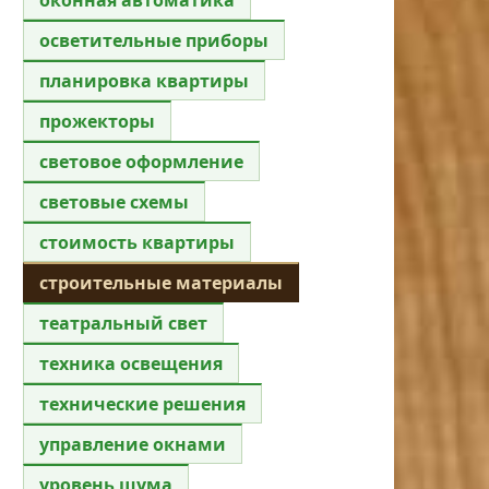
осветительные приборы
планировка квартиры
прожекторы
световое оформление
световые схемы
стоимость квартиры
строительные материалы
театральный свет
техника освещения
технические решения
управление окнами
уровень шума