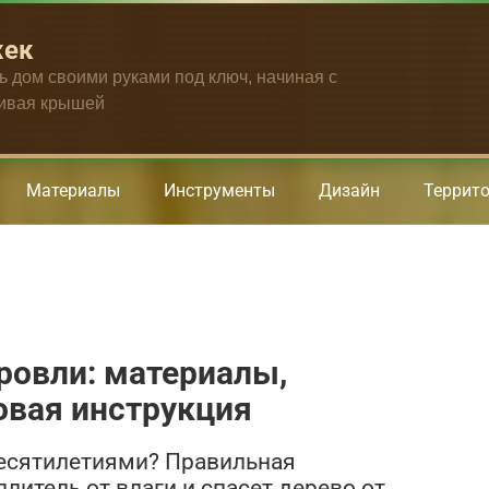
жек
ть дом своими руками под ключ, начиная с
чивая крышей
Материалы
Инструменты
Дизайн
Террит
ровли: материалы,
овая инструкция
десятилетиями? Правильная
литель от влаги и спасет дерево от