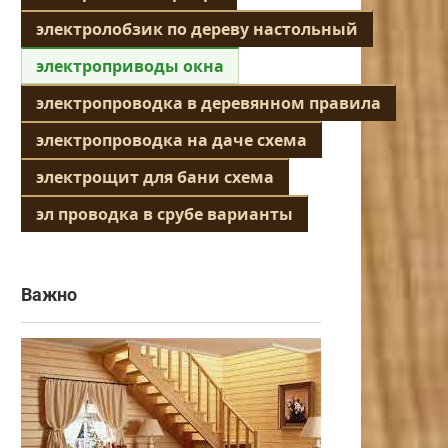
электролобзик по дереву настольный
электроприводы окна
электропроводка в деревянном правила
электропроводка на даче схема
электрощит для бани схема
эл проводка в срубе варианты
Важно