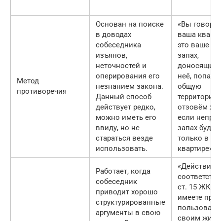
Основан на поиске
«Вы говорит
в доводах
ваша кварт
собеседника
это ваше де
изъянов,
запах,
неточностей и
доносящийс
оперирования его
неё, попада
Метод
незнанием закона.
общую
противоречия
Данный способ
территорию
действует редко,
отзовём жал
можно иметь его
если непри
ввиду, но не
запах будет
стараться везде
только в в
использовать.
квартире»
«Действител
Работает, когда
соответстви
собеседник
ст. 15 ЖК Р
приводит хорошо
имеете пра
структурированные
пользовать
аргументы в свою
своим жиль