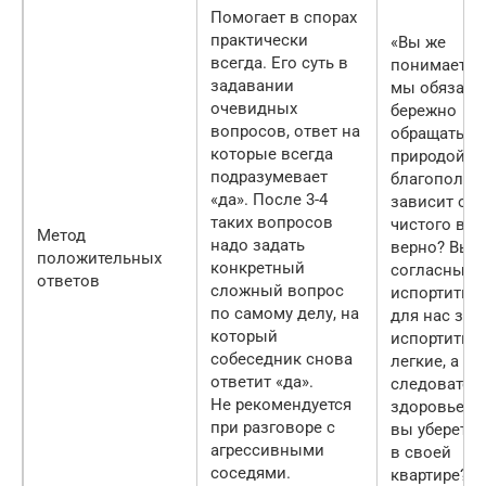
Помогает в спорах
практически
«Вы же
всегда. Его суть в
понимаете, 
задавании
мы обязан
очевидных
бережно
вопросов, ответ на
обращаться 
которые всегда
природой? 
подразумевает
благополуч
«да». После 3-4
зависит от
таких вопросов
чистого воз
Метод
надо задать
верно? Вы
положительных
конкретный
согласны, ч
ответов
сложный вопрос
испортить в
по самому делу, на
для нас зна
который
испортить и
собеседник снова
легкие, а
ответит «да».
следовател
Не рекомендуется
здоровье? 
при разговоре с
вы уберете 
агрессивными
в своей
соседями.
квартире?»