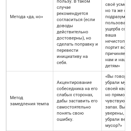
пользу. В таком
своё усмотр
случае
но та же ста
рекомендуется
Метода «да, но»
подразумев
согласиться (если
пользовани
доводы
ущерба сосе
действительно
ваша
достоверны), но
нечистопло
сделать поправку и
портит возд
перевести
причиняет 
инициативу на
нам и наши
себя.
детям»
«Вы говорит
Акцентирование
убрали мусо
собеседника на его
своей кварт
слабых сторонах,
но прямо се
Метод
дабы заставить его
чувствую д
замедления темпа
самостоятельно
запах. Вы
понять свою
уверены, чт
ошибку.
убрали весь
мусор?»