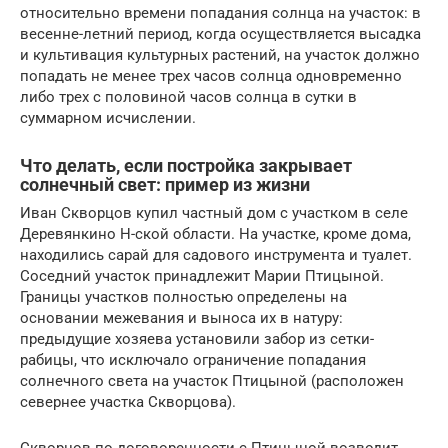
относительно времени попадания солнца на участок: в
весенне-летний период, когда осуществляется высадка
и культивация культурных растений, на участок должно
попадать не менее трех часов солнца одновременно
либо трех с половиной часов солнца в сутки в
суммарном исчислении.
Что делать, если постройка закрывает
солнечный свет: пример из жизни
Иван Скворцов купил частный дом с участком в селе
Деревянкино Н-ской области. На участке, кроме дома,
находились сарай для садового инструмента и туалет.
Соседний участок принадлежит Марии Птицыной.
Границы участков полностью определены на
основании межевания и выноса их в натуру:
предыдущие хозяева установили забор из сетки-
рабицы, что исключало ограничение попадания
солнечного света на участок Птицыной (расположен
севернее участка Скворцова).
Скворцов по договоренности с Птицыной возводит