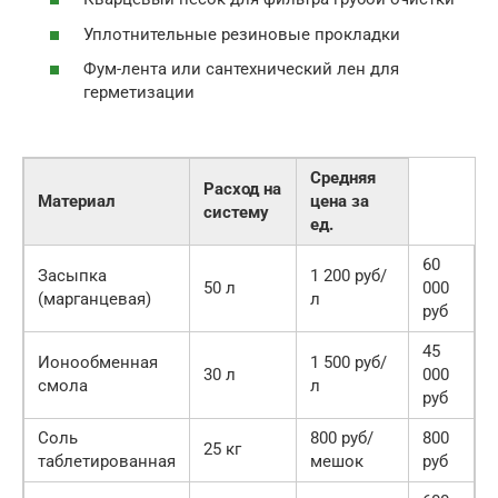
Уплотнительные резиновые прокладки
Фум-лента или сантехнический лен для
герметизации
Средняя
Расход на
Материал
цена за
систему
ед.
60
Засыпка
1 200 руб/
50 л
000
(марганцевая)
л
руб
45
Ионообменная
1 500 руб/
30 л
000
смола
л
руб
Соль
800 руб/
800
25 кг
таблетированная
мешок
руб