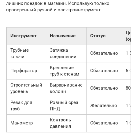
лишних поездок в магазин. Использую только
проверенный ручной и электроинструмент.
Цена
Инструмент
Назначение
Статус
(ори
Трубные
Затяжка
Обязательно
1 500
ключи
соединений
Крепление
Перфоратор
Обязательно
5 000
труб к стенам
Строительный
Выравнивание
Обязательно
800 р
уровень
колонн
Резак для
Ровный срез
Желательно
1 200
труб
ПНД
Контроль
Манометр
Обязательно
1 000
давления