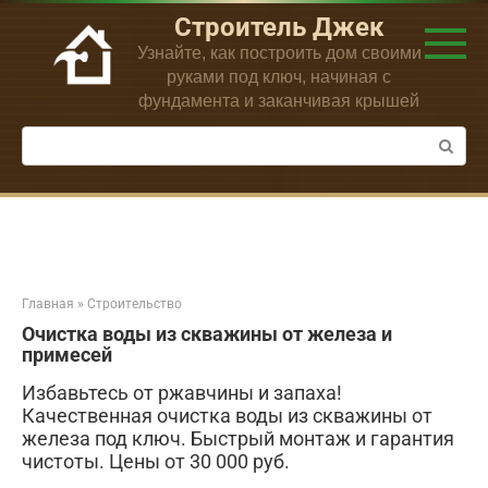
Перейти
Строитель Джек
к
Узнайте, как построить дом своими
контенту
руками под ключ, начиная с
фундамента и заканчивая крышей
Поиск:
Главная
»
Строительство
Очистка воды из скважины от железа и
примесей
Избавьтесь от ржавчины и запаха!
Качественная очистка воды из скважины от
железа под ключ. Быстрый монтаж и гарантия
чистоты. Цены от 30 000 руб.