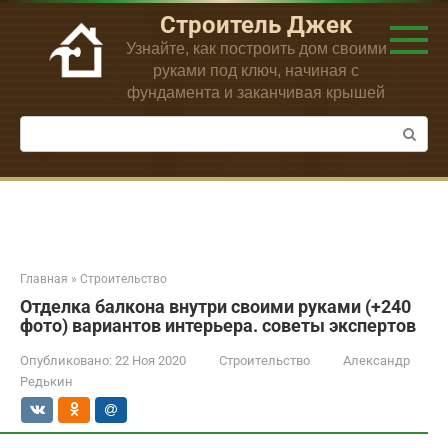
Перейти
Строитель Джек
к
Узнайте, как построить дом своими
контенту
руками под ключ, начиная с
фундамента и заканчивая крышей
Поиск:
Главная
»
Строительство
Отделка балкона внутри своими руками (+240
фото) вариантов интерьера. советы экспертов
Опубликовано:
22 Ноя 2020
Строительство
Александр
Редькин