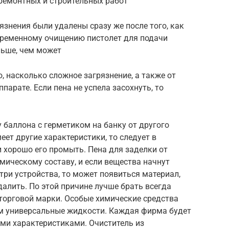
ремонтных и строительных работ
язнения были удалены сразу же после того, как
евременному очищению пистолет для подачи
льше, чем может
о, насколько сложное загрязнение, а также от
парате. Если пена не успела засохнуть, то
 баллона с герметиком на банку от другого
еет другие характеристики, то следует в
и хорошо его промыть. Пена для заделки от
мическому составу, и если вещества начнут
три устройства, то может появиться материал,
далить. По этой причине лучше брать всегда
е торговой марки. Особые химические средства
ем универсальные жидкости. Каждая фирма будет
ми характеристиками. Очиститель из