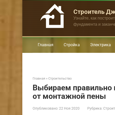
Перейти
к
Строитель Д
контенту
Узнайте, как построи
фундамента и закан
Главная
Стройка
Электрика
Главная
»
Строительство
Выбираем правильно 
от монтажной пены
Опубликовано:
22 Ноя 2020
Рубрика:
Строит