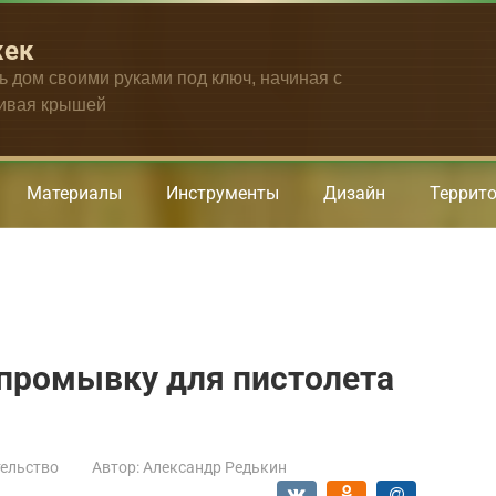
жек
ть дом своими руками под ключ, начиная с
чивая крышей
Материалы
Инструменты
Дизайн
Террит
промывку для пистолета
ельство
Автор:
Александр Редькин