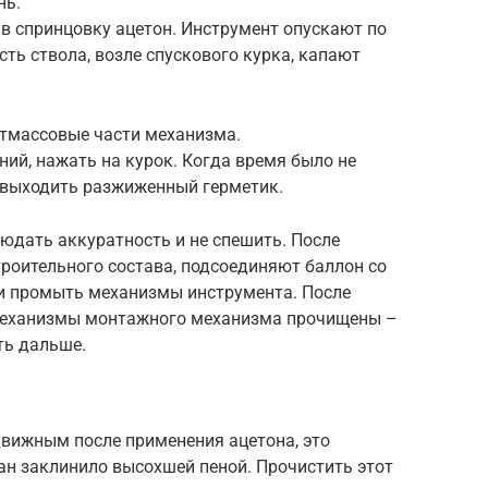
нь.
в спринцовку ацетон. Инструмент опускают по
ть ствола, возле спускового курка, капают
стмассовые части механизма.
ний, нажать на курок. Когда время было не
т выходить разжиженный герметик.
юдать аккуратность и не спешить. После
роительного состава, подсоединяют баллон со
и промыть механизмы инструмента. После
 механизмы монтажного механизма прочищены –
ть дальше.
движным после применения ацетона, это
ан заклинило высохшей пеной. Прочистить этот