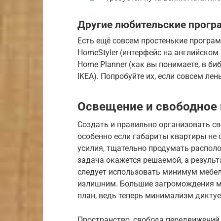
Другие любительские прогр
Есть ещё совсем простенькие програм
HomeStyler (интерфейс на английском я
Home Planner (как вы понимаете, в б
IKEA). Попробуйте их, если совсем ле
Освещение и свободное
Создать и правильно организовать св
особенно если габариты квартиры не 
усилия, тщательно продумать располо
задача окажется решаемой, а резуль
следует использовать минимум мебел
излишним. Большие загромождения ме
план, ведь теперь минимализм диктуе
Пространство, свобода передвижений,