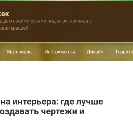
жек
ть дом своими руками под ключ, начиная с
чивая крышей
Материалы
Инструменты
Дизайн
Террит
а интерьера: где лучше
оздавать чертежи и