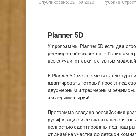
Опубликовано:
22 Ноя 2020
Рубрика:
Строит
Planner 5D
У программы Planner 5D есть два огр
регулярно обновляется. В большом и
все случаи: от архитектурных модулей
В Planner 5D можно менять текстуры 
адаптировать готовый проект под св
двухмерным и трехмерным режимом. 
экспериментируй!
Программа создана российскими разр
русификацию и осваивать непонятный
полностью адаптированы под наш рын
от дизайна участка до детской комна