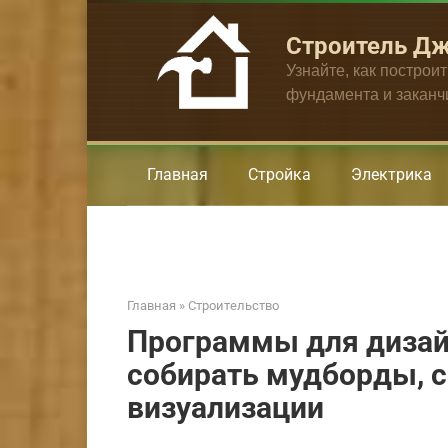
Перейти
к
Строитель Д
контенту
Узнайте, как построи
фундамента и закан
Главная
Стройка
Электрика
Главная
»
Строительство
Программы для дизайн
собирать мудборды, с
визуализации