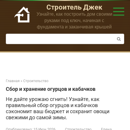
Перейти
Строитель Джек
к
Узнайте, как построить дом своими
контенту
руками под ключ, начиная с
фундамента и заканчивая крышей
Поиск:
Главная
»
Строительство
Сбор и хранение огурцов и кабачков
Не дайте урожаю сгнить! Узнайте, как
правильный сбор огурцов и кабачков
сэкономит ваш бюджет и сохранит овощи
свежими до самой зимы.
Опубликовано:
15 Июн 2026
Строительство
Елена