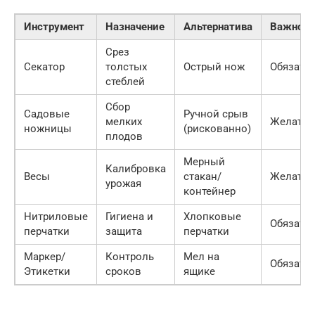
Инструмент
Назначение
Альтернатива
Важност
Срез
Секатор
толстых
Острый нож
Обязате
стеблей
Сбор
Садовые
Ручной срыв
мелких
Желател
ножницы
(рискованно)
плодов
Мерный
Калибровка
Весы
стакан/
Желател
урожая
контейнер
Нитриловые
Гигиена и
Хлопковые
Обязате
перчатки
защита
перчатки
Маркер/
Контроль
Мел на
Обязате
Этикетки
сроков
ящике