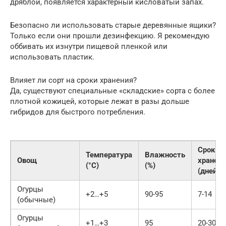
дряблой, появляется характерный кисловатый запах.
Безопасно ли использовать старые деревянные ящики?
Только если они прошли дезинфекцию. Я рекомендую
оббивать их изнутри пищевой пленкой или
использовать пластик.
Влияет ли сорт на сроки хранения?
Да, существуют специальные «складские» сорта с более
плотной кожицей, которые лежат в разы дольше
гибридов для быстрого потребления.
Срок
Температура
Влажность
Овощ
хранен
(°C)
(%)
(дней)
Огурцы
+2…+5
90-95
7-14
(обычные)
Огурцы
+1…+3
95
20-30