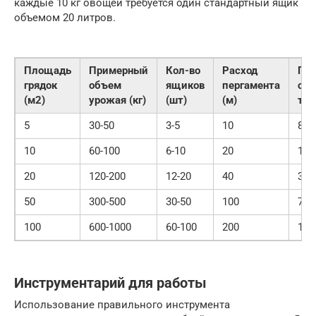
каждые 10 кг овощей требуется один стандартный ящик
объемом 20 литров.
Площадь
Примерный
Кол-во
Расход
Пр
грядок
объем
ящиков
пергамента
сто
(м2)
урожая (кг)
(шт)
(м)
тар
5
30-50
3-5
10
800
10
60-100
6-10
20
150
20
120-200
12-20
40
300
50
300-500
30-50
100
700
100
600-1000
60-100
200
130
Инструментарий для работы
Использование правильного инструмента