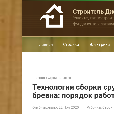
Перейти
к
Строитель Д
контенту
Узнайте, как построи
фундамента и закан
Главная
Стройка
Электрика
Главная
»
Строительство
Технология сборки ср
бревна: порядок рабо
Опубликовано:
22 Ноя 2020
Рубрика:
Строит