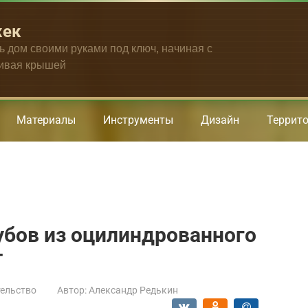
жек
ть дом своими руками под ключ, начиная с
чивая крышей
Материалы
Инструменты
Дизайн
Террит
убов из оцилиндрованного
т
ельство
Автор:
Александр Редькин