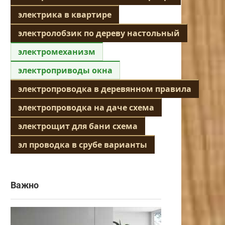
электрика в квартире
электролобзик по дереву настольный
электромеханизм
электроприводы окна
электропроводка в деревянном правила
электропроводка на даче схема
электрощит для бани схема
эл проводка в срубе варианты
Важно