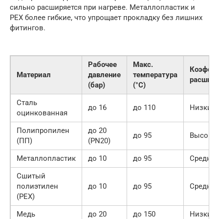
сильно расширяется при нагреве. Металлопластик и
PEX более гибкие, что упрощает прокладку без лишних
фитингов.
Рабочее
Макс.
Коэфф.
Материал
давление
температура
расшир
(бар)
(°C)
Сталь
до 16
до 110
Низкий
оцинкованная
Полипропилен
до 20
до 95
Высоки
(ПП)
(PN20)
Металлопластик
до 10
до 95
Средни
Сшитый
полиэтилен
до 10
до 95
Средни
(PEX)
Медь
до 20
до 150
Низкий