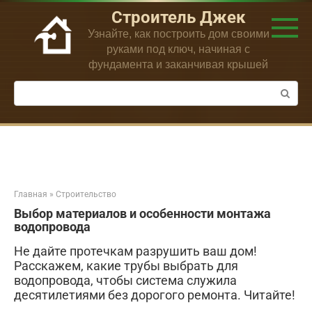
Перейти
Строитель Джек
к
Узнайте, как построить дом своими
контенту
руками под ключ, начиная с
фундамента и заканчивая крышей
Поиск:
Главная
»
Строительство
Выбор материалов и особенности монтажа
водопровода
Не дайте протечкам разрушить ваш дом!
Расскажем, какие трубы выбрать для
водопровода, чтобы система служила
десятилетиями без дорогого ремонта. Читайте!