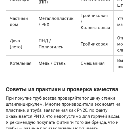
(ПП)
штро
Тройниковая
Частный
Металлопластик
Утеп
/
дом
/ PEX
маги
Коллекторная
Откр
Дача
ПНД /
Тройниковая
монт
(лето)
Полиэтилен
слив
Высо
Котельная
Медь / Сталь
Смешанная
темп
Советы из практики и проверка качества
При покупке труб всегда проверяйте толщину стенки
штангенциркулем. Многие производители экономят на
пластике, и труба, заявленная как PN20, по факту
оказывается PN10, что недопустимо для горячей воды.
Я рекомендую покупать фитинги того же бренда, что и
трубы — разные производители могут иметь