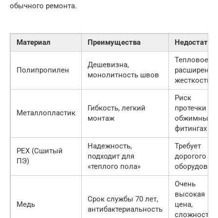
обычного ремонта.
Материал
Преимущества
Недостатки
Тепловое
Дешевизна,
Полипропилен
расширение
монолитность швов
жесткость
Риск
Гибкость, легкий
протечки в
Металлопластик
монтаж
обжимных
фитингах
Надежность,
Требует
PEX (Сшитый
подходит для
дорогого
ПЭ)
«теплого пола»
оборудован
Очень
высокая
Срок службы 70 лет,
Медь
цена,
антибактериальность
сложность