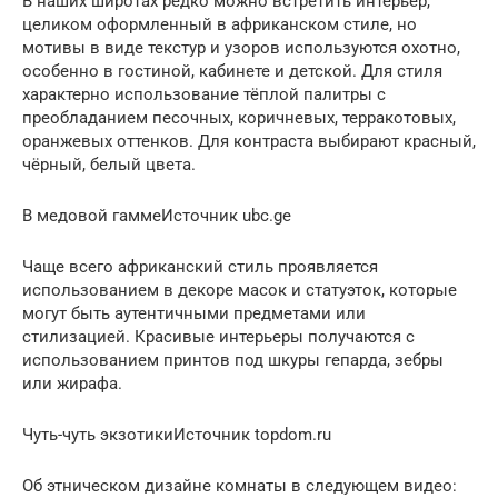
В наших широтах редко можно встретить интерьер,
целиком оформленный в африканском стиле, но
мотивы в виде текстур и узоров используются охотно,
особенно в гостиной, кабинете и детской. Для стиля
характерно использование тёплой палитры с
преобладанием песочных, коричневых, терракотовых,
оранжевых оттенков. Для контраста выбирают красный,
чёрный, белый цвета.
В медовой гаммеИсточник ubc.ge
Чаще всего африканский стиль проявляется
использованием в декоре масок и статуэток, которые
могут быть аутентичными предметами или
стилизацией. Красивые интерьеры получаются с
использованием принтов под шкуры гепарда, зебры
или жирафа.
Чуть-чуть экзотикиИсточник topdom.ru
Об этническом дизайне комнаты в следующем видео: