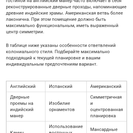
гостиной на английский манер часто включает в себя
реконструированные дверные проходы, напоминающие
древние индийские храмы. Американская ветвь более
лаконична. При этом помещение должно быть
максимально функциональным, иметь выраженный
центр симметрии.
В таблице ниже указаны особенности ответвлений
колониального стиля. Подбирайте максимально
подходящий к текущей планировке и вашим
индивидуальным предпочтениям вариант.
Английский
Испанский
Американский
Дверные
Симметричная
проемы на
Изобилие
и
индийский
орнаментов
оцентрованная
манер
планировка
Использование
Мансардные
Камин
восточных