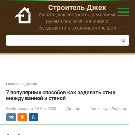
Перейти
Строитель Джек
к
Узнайте, как построить дом своими
контенту
руками под ключ, начиная с
фундамента и заканчивая крышей
Поиск:
Главная
»
Дизайн
7 популярных способов как заделать стык
между ванной и стеной
Опубликовано:
24 Ноя 2020
Дизайн
Александр Редькин