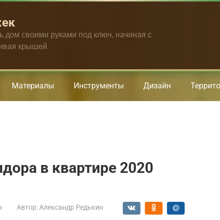
жек
ть дом своими руками под ключ, начиная с
чивая крышей
Материалы
Инструменты
Дизайн
Террит
дора в квартире 2020
н
Автор:
Александр Редькин