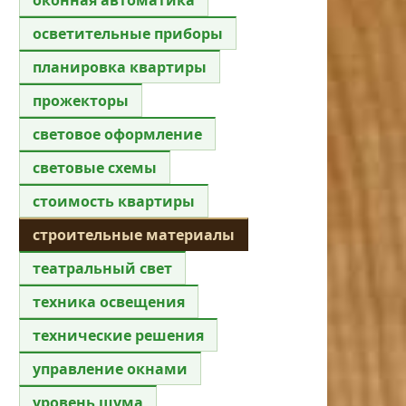
осветительные приборы
планировка квартиры
прожекторы
световое оформление
световые схемы
стоимость квартиры
строительные материалы
театральный свет
техника освещения
технические решения
управление окнами
уровень шума