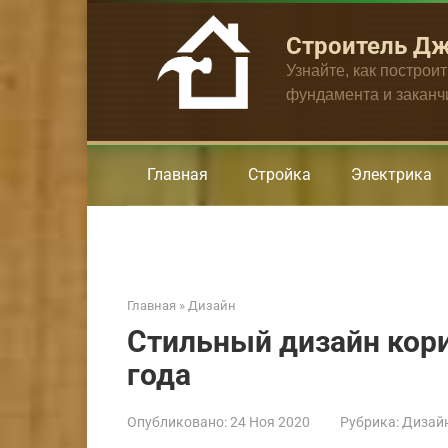
Перейти
к
Строитель Д
контенту
Узнайте, как построи
фундамента и закан
Главная
Стройка
Электрика
Главная
»
Дизайн
Стильный дизайн кори
года
Опубликовано:
24 Ноя 2020
Рубрика:
Дизай