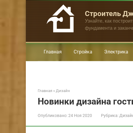
Перейти
к
Строитель Д
контенту
Узнайте, как построи
фундамента и закан
Главная
Стройка
Электрика
Главная
»
Дизайн
Новинки дизайна гост
Опубликовано:
24 Ноя 2020
Рубрика:
Дизай