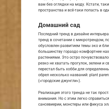
вам без оглядки на моду. Кстати, та
пространства и всё-таки попасть в од
Домашний сад
Последний тренд в дизайне интерьера
тренд в сочетании с микротрендом, п
обусловлен развитием темы эко и бли
большинству гораздо комфортнее нах
растениями. Это остро почувствовало
резко не хватать прогулок, зелени и 
перестал быть хобби для определенны
обрел несколько названий: plant paren
(«городские джунгли»).
Реализация этого тренда не так прост
внимания. Но с этим легко справитьс
сансевиерии, монстеры или фикуса эл