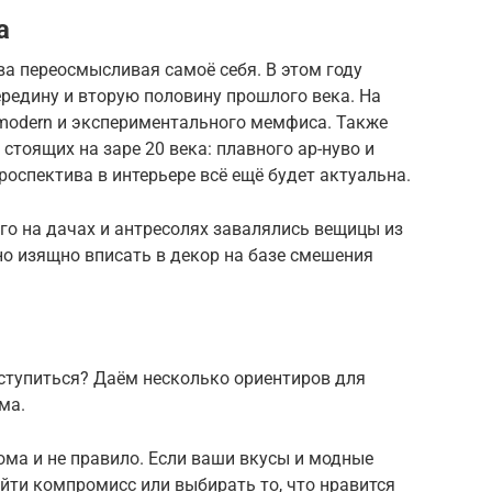
а
ва переосмысливая самоё себя. В этом году
редину и вторую половину прошлого века. На
 modern и экспериментального мемфиса. Также
стоящих на заре 20 века: плавного ар-нуво и
троспектива в интерьере всё ещё будет актуальна.
ого на дачах и антресолях завалялись вещицы из
но изящно вписать в декор на базе смешения
дступиться? Даём несколько ориентиров для
ма.
ома и не правило. Если ваши вкусы и модные
айти компромисс или выбирать то, что нравится