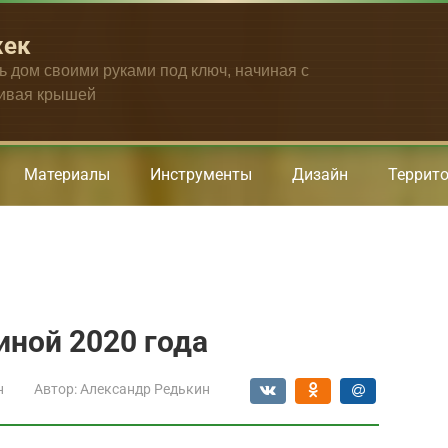
жек
ть дом своими руками под ключ, начиная с
чивая крышей
Материалы
Инструменты
Дизайн
Террит
иной 2020 года
н
Автор:
Александр Редькин