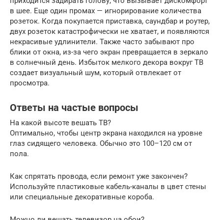
приходится задирать голову, что вызывает дискомфорт
в шее. Еще один промах — игнорирование количества
розеток. Когда покупается приставка, саундбар и роутер,
двух розеток катастрофически не хватает, и появляются
некрасивые удлинители. Также часто забывают про
блики от окна, из-за чего экран превращается в зеркало
в солнечный день. Избыток мелкого декора вокруг ТВ
создает визуальный шум, который отвлекает от
просмотра.
Ответы на частые вопросы
На какой высоте вешать ТВ?
Оптимально, чтобы центр экрана находился на уровне
глаз сидящего человека. Обычно это 100–120 см от
пола.
Как спрятать провода, если ремонт уже закончен?
Используйте пластиковые кабель-каналы в цвет стены
или специальные декоративные короба.
Можно ли вешать телевизор на обои?