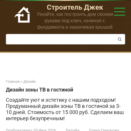
Перейти
Строитель Джек
к
Узнайте, как построить дом своими
контенту
руками под ключ, начиная с
фундамента и заканчивая крышей
Поиск:
Главная
»
Дизайн
Дизайн зоны ТВ в гостиной
Создайте уют и эстетику с нашим подходом!
Продуманный дизайн зоны ТВ в гостиной за 3-
10 дней. Стоимость от 15 000 руб. Сделаем ваш
интерьер безупречным!
Опубликовано:
03 Июн 2026
Дизайн
Елена Смирнова