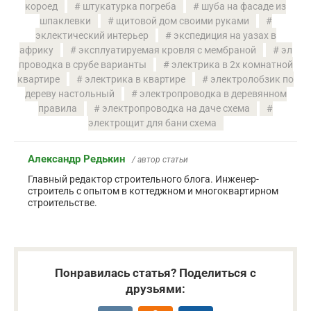
короед
штукатурка погреба
шуба на фасаде из
шпаклевки
щитовой дом своими руками
эклектический интерьер
экспедиция на уазах в
африку
эксплуатируемая кровля с мембраной
эл
проводка в срубе варианты
электрика в 2х комнатной
квартире
электрика в квартире
электролобзик по
дереву настольный
электропроводка в деревянном
правила
электропроводка на даче схема
электрощит для бани схема
Александр Редькин
/ автор статьи
Главный редактор строительного блога. Инженер-
строитель с опытом в коттеджном и многоквартирном
строительстве.
Понравилась статья? Поделиться с
друзьями: